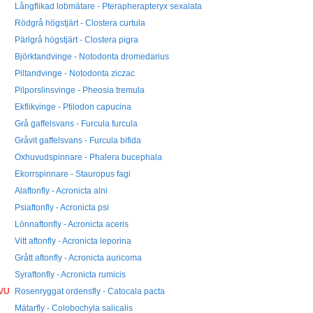
Långflikad lobmätare - Pterapherapteryx sexalata
Rödgrå högstjärt - Clostera curtula
Pärlgrå högstjärt - Clostera pigra
Björktandvinge - Notodonta dromedarius
Piltandvinge - Notodonta ziczac
Pilporslinsvinge - Pheosia tremula
Ekflikvinge - Ptilodon capucina
Grå gaffelsvans - Furcula furcula
Gråvit gaffelsvans - Furcula bifida
Oxhuvudspinnare - Phalera bucephala
Ekorrspinnare - Stauropus fagi
Alaftonfly - Acronicta alni
Psiaftonfly - Acronicta psi
Lönnaftonfly - Acronicta aceris
Vitt aftonfly - Acronicta leporina
Grått aftonfly - Acronicta auricoma
Syraftonfly - Acronicta rumicis
VU
Rosenryggat ordensfly - Catocala pacta
Mätarfly - Colobochyla salicalis