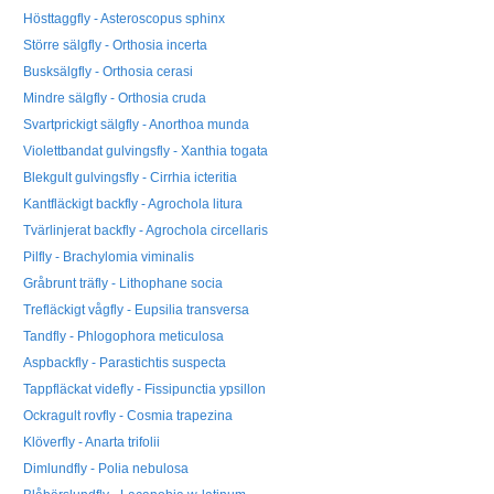
Hösttaggfly - Asteroscopus sphinx
Större sälgfly - Orthosia incerta
Busksälgfly - Orthosia cerasi
Mindre sälgfly - Orthosia cruda
Svartprickigt sälgfly - Anorthoa munda
Violettbandat gulvingsfly - Xanthia togata
Blekgult gulvingsfly - Cirrhia icteritia
Kantfläckigt backfly - Agrochola litura
Tvärlinjerat backfly - Agrochola circellaris
Pilfly - Brachylomia viminalis
Gråbrunt träfly - Lithophane socia
Trefläckigt vågfly - Eupsilia transversa
Tandfly - Phlogophora meticulosa
Aspbackfly - Parastichtis suspecta
Tappfläckat videfly - Fissipunctia ypsillon
Ockragult rovfly - Cosmia trapezina
Klöverfly - Anarta trifolii
Dimlundfly - Polia nebulosa