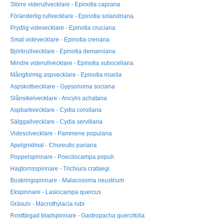
Större viderullvecklare - Epinotia caprana
Föränderlig rullvecklare - Epinotia solandriana
Prydlig videvecklare - Epinotia cruciana
Smal videvecklare - Epinotia crenana
Björkrullvecklare - Epinotia demarniana
Mindre viderullvecklare - Epinotia subocellana
Mångformig aspvecklare - Epinotia nisella
Aspskottvecklare - Gypsonoma sociana
Slånsikelvecklare - Ancylis achatana
Aspbarkvecklare - Cydia corollana
Sälggallvecklare - Cydia servillana
Videsolvecklare - Pammene populana
Apelgnidmal - Choreutis pariana
Poppelspinnare - Poecilocampa populi
Hagtornsspinnare - Trichiura crataegi
Buskringspinnare - Malacosoma neustrium
Ekspinnare - Lasiocampa quercus
Gräsulv - Macrothylacia rubi
Rostfärgad bladspinnare - Gastropacha quercifolia