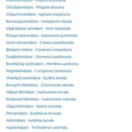
Plommonmätare - Angerona prunaria
Grå fjädermätare - Phigalia pilosaria
Grågul frostmätare - Agriopis marginaria
Barrskogslavmätare - Deileptenia ribeata
Vågbräddad lavmätare - Alcis repandata
Ringad eklavmätare - Hypomecis punctinalis
Gulvit streckmätare - Cabera exanthemata
Blekgrön mätare - Campaea margaritaria
Dagfjärilsmätare - Geometra papilionaria
Brunfläckig lundmätare - Hemithea aestivaria
Pilgördelmätare - Cyclophora pendularia
Violettgrå parkmätare - Eulithis testata
Brungrön fältmätare - Chloroclysta siterata
Vattrad fältmätare - Hydriomena furcata
Rödtonad fältmätare - Hydriomena ruberata
Vågig tofsmätare - Hydria undulata
Pilmalmätare - Eupithecia tenuiata
Alälvmätare - Hydrelia sylvata
Asplobmätare - Trichopteryx carpinata