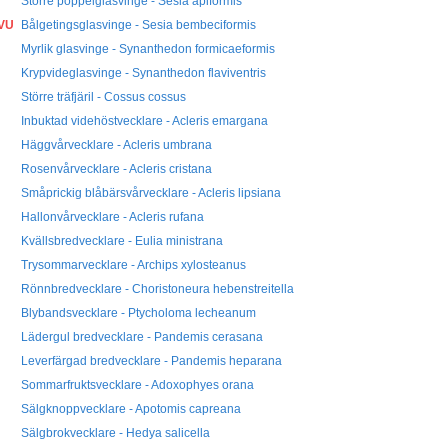
Större poppelglasvinge - Sesia apiformis
VU
Bålgetingsglasvinge - Sesia bembeciformis
Myrlik glasvinge - Synanthedon formicaeformis
Krypvideglasvinge - Synanthedon flaviventris
Större träfjäril - Cossus cossus
Inbuktad videhöstvecklare - Acleris emargana
Häggvårvecklare - Acleris umbrana
Rosenvårvecklare - Acleris cristana
Småprickig blåbärsvårvecklare - Acleris lipsiana
Hallonvårvecklare - Acleris rufana
Kvällsbredvecklare - Eulia ministrana
Trysommarvecklare - Archips xylosteanus
Rönnbredvecklare - Choristoneura hebenstreitella
Blybandsvecklare - Ptycholoma lecheanum
Lädergul bredvecklare - Pandemis cerasana
Leverfärgad bredvecklare - Pandemis heparana
Sommarfruktsvecklare - Adoxophyes orana
Sälgknoppvecklare - Apotomis capreana
Sälgbrokvecklare - Hedya salicella