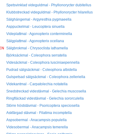
Spetsvinklad videguldmal - Phyllonorycter dubitellus
Klubbstreckad videguldmal - Phyllonorycter hilarellus
Sälghängemal - Argyresthia pygmaeella
Asppuckelmal - Leucoptera sinuella
Videplattmal - Agonopterix conterminella
Sälgplattmal - Agonopterix ocellana
EN
Sälgbrokmal - Chrysoclista lathamella
Björksäckmal - Coleophora serratella
Videsäckmal - Coleophora lusciniaepennella
Pudrad sälgsäckmal - Coleophora albidella
Gulspetsad sälgsäckmal - Coleophora zelleriella
Videkantmal - Carpatolechia notatella
Snedstreckad videstävmal - Gelechia muscosella
Ringfläckad videstävmal - Gelechia sororculella
Större höststävmal - Psoricoptera speciosella
Askfärgad stävmal - Filatima incomptella
Aspsobermal - Anacampsis populella
Videsobermal - Anacampsis temerella