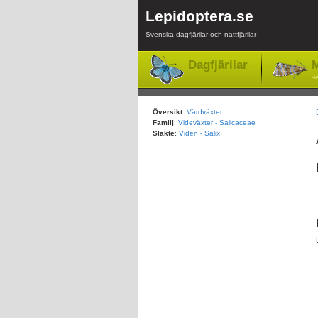
Lepidoptera.se
Svenska dagfjärilar och nattfjärilar
Dagfjärilar
M
-l
Översikt:
Värdväxter
Familj
:
Videväxter - Salicaceae
Släkte
:
Viden - Salix