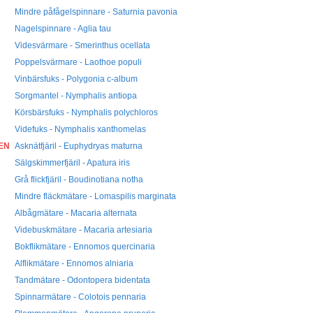
Mindre påfågelspinnare - Saturnia pavonia
Nagelspinnare - Aglia tau
Videsvärmare - Smerinthus ocellata
Poppelsvärmare - Laothoe populi
Vinbärsfuks - Polygonia c-album
Sorgmantel - Nymphalis antiopa
Körsbärsfuks - Nymphalis polychloros
Videfuks - Nymphalis xanthomelas
EN
Asknätfjäril - Euphydryas maturna
Sälgskimmerfjäril - Apatura iris
Grå flickfjäril - Boudinotiana notha
Mindre fläckmätare - Lomaspilis marginata
Albågmätare - Macaria alternata
Videbuskmätare - Macaria artesiaria
Bokflikmätare - Ennomos quercinaria
Alflikmätare - Ennomos alniaria
Tandmätare - Odontopera bidentata
Spinnarmätare - Colotois pennaria