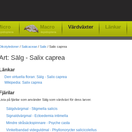
icro
Macro
Värdväxter
Länkar
epidoptera
-lepidoptera
Dikotyledoner
/
Salicaceae
/
Salix
/ Salix caprea
Art: Sälg - Salix caprea
Länkar
Den virtuella floran: Sälg - Salix caprea
Wikipedia: Salix caprea
Fjärilar
Lista på fjärilar som använder Sälg som värdväxt för dess larver.
Sälgdvärgmal - Stigmella salicis
Signaldvärgmal - Ectoedemia intimella
Mindre stråsäckspinnare - Psyche casta
Vinkelbandad videguldmal - Phyllonorycter salicicolellus