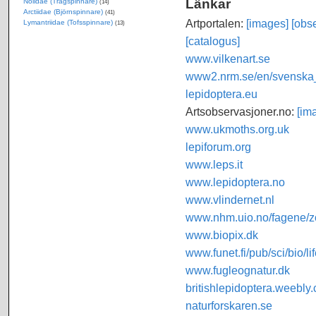
Länkar
Nolidae (Trågspinnare)
(14)
Arctiidae (Björnspinnare)
(41)
Artportalen:
[images]
[obse
Lymantriidae (Tofsspinnare)
(13)
[catalogus]
www.vilkenart.se
www2.nrm.se/en/svenska_f
lepidoptera.eu
Artsobservasjoner.no:
[im
www.ukmoths.org.uk
lepiforum.org
www.leps.it
www.lepidoptera.no
www.vlindernet.nl
www.nhm.uio.no/fagene/zo
www.biopix.dk
www.funet.fi/pub/sci/bio/li
www.fugleognatur.dk
britishlepidoptera.weebly
naturforskaren.se