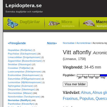
Lepidoptera.se
Svenska dagfjärilar och nattfjärilar
Dagfjärilar
Micro
Macr
-lepidoptera
-lepidopte
«Föregående
Nästa»
Noctuidae
/
Acronictinae
/
Acronicta lep
Hepialidae (Rotfjärilar)
Vitt aftonfly
(7)
Acronic
Psychidae (Säckspinnare)
(24)
Limacodidae (Snigelspinnare)
(2)
(Linnaeus, 1758)
Zygaenidae (Bastardsvärmare)
(7)
Sesiidae (Glasvingar)
(17)
Vingbredd:
34-45 mm
Cossidae (Träfjärilar)
(4)
Lasiocampidae (Ädelspinnare)
(15)
Flygtider:
Endromidae (Skäckspinnare)
(1)
Saturniidae (Påfågelspinnare)
(2)
Lemonidae (Mjölkörtsspinnare)
(1)
Sphingidae (Svärmare)
(17)
Drepanidae (Sikelvingar)
(16)
Värdväxt:
Alnus
,
Alnus gl
Geometridae (Mätare)
(334)
Notodontidae (Tandspinnare)
(30)
Fraxinus
,
Populus
,
Querc
Noctuidae (Nattflyn)
(444)
Pantheidae (Klosterflyn)
(3)