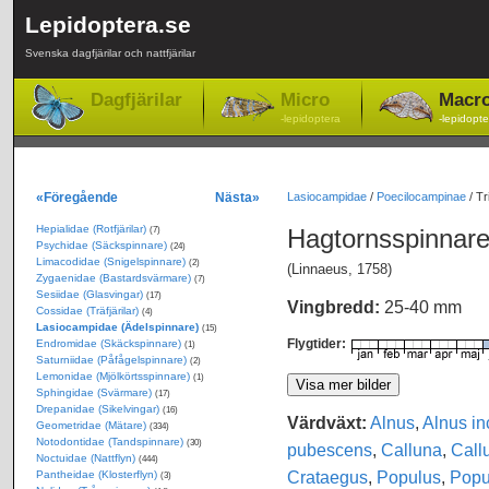
Lepidoptera.se
Svenska dagfjärilar och nattfjärilar
Dagfjärilar
Micro
Macr
-lepidoptera
-lepidopte
«Föregående
Nästa»
Lasiocampidae
/
Poecilocampinae
/
Tr
Hepialidae (Rotfjärilar)
Hagtornsspinnar
(7)
Psychidae (Säckspinnare)
(24)
Limacodidae (Snigelspinnare)
(2)
(Linnaeus, 1758)
Zygaenidae (Bastardsvärmare)
(7)
Sesiidae (Glasvingar)
(17)
Vingbredd:
25-40 mm
Cossidae (Träfjärilar)
(4)
Lasiocampidae (Ädelspinnare)
(15)
Flygtider:
Endromidae (Skäckspinnare)
(1)
Saturniidae (Påfågelspinnare)
(2)
Lemonidae (Mjölkörtsspinnare)
(1)
Sphingidae (Svärmare)
(17)
Drepanidae (Sikelvingar)
(16)
Värdväxt:
Alnus
,
Alnus i
Geometridae (Mätare)
(334)
Notodontidae (Tandspinnare)
(30)
pubescens
,
Calluna
,
Call
Noctuidae (Nattflyn)
(444)
Crataegus
,
Populus
,
Popu
Pantheidae (Klosterflyn)
(3)