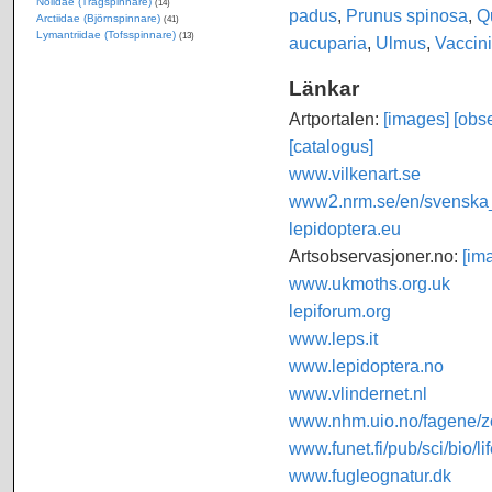
Nolidae (Trågspinnare)
(14)
padus
,
Prunus spinosa
,
Q
Arctiidae (Björnspinnare)
(41)
Lymantriidae (Tofsspinnare)
(13)
aucuparia
,
Ulmus
,
Vaccin
Länkar
Artportalen:
[images]
[obse
[catalogus]
www.vilkenart.se
www2.nrm.se/en/svenska_f
lepidoptera.eu
Artsobservasjoner.no:
[im
www.ukmoths.org.uk
lepiforum.org
www.leps.it
www.lepidoptera.no
www.vlindernet.nl
www.nhm.uio.no/fagene/zo
www.funet.fi/pub/sci/bio/li
www.fugleognatur.dk