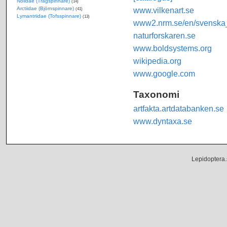
Nolidae (Trågspinnare)
(14)
Arctiidae (Björnspinnare)
www.vilkenart.se
(41)
Lymantriidae (Tofsspinnare)
(13)
www2.nrm.se/en/svenska_f
naturforskaren.se
www.boldsystems.org
wikipedia.org
www.google.com
Taxonomi
artfakta.artdatabanken.se
www.dyntaxa.se
Lepidoptera