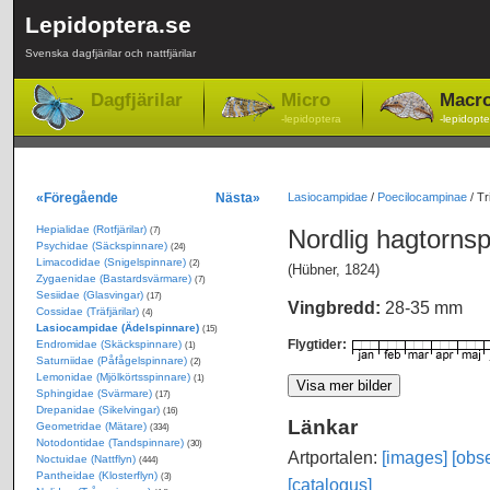
Lepidoptera.se
Svenska dagfjärilar och nattfjärilar
Dagfjärilar
Micro
Macr
-lepidoptera
-lepidopte
«Föregående
Nästa»
Lasiocampidae
/
Poecilocampinae
/
Tr
Hepialidae (Rotfjärilar)
Nordlig hagtorns
(7)
Psychidae (Säckspinnare)
(24)
Limacodidae (Snigelspinnare)
(2)
(Hübner, 1824)
Zygaenidae (Bastardsvärmare)
(7)
Sesiidae (Glasvingar)
(17)
Vingbredd:
28-35 mm
Cossidae (Träfjärilar)
(4)
Lasiocampidae (Ädelspinnare)
(15)
Flygtider:
Endromidae (Skäckspinnare)
(1)
Saturniidae (Påfågelspinnare)
(2)
Lemonidae (Mjölkörtsspinnare)
(1)
Sphingidae (Svärmare)
(17)
Drepanidae (Sikelvingar)
(16)
Länkar
Geometridae (Mätare)
(334)
Notodontidae (Tandspinnare)
(30)
Artportalen:
[images]
[obse
Noctuidae (Nattflyn)
(444)
Pantheidae (Klosterflyn)
(3)
[catalogus]