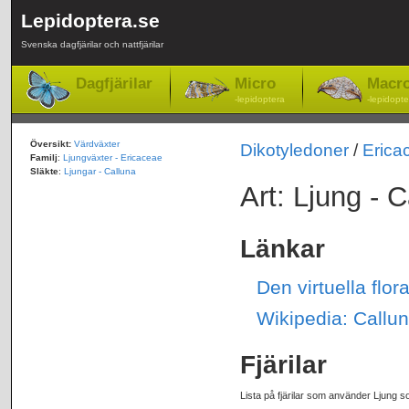
Lepidoptera.se
Svenska dagfjärilar och nattfjärilar
Dagfjärilar
Micro
Macr
-lepidoptera
-lepidopte
Översikt:
Värdväxter
Dikotyledoner
/
Erica
Familj
:
Ljungväxter - Ericaceae
Släkte
:
Ljungar - Calluna
Art: Ljung - C
Länkar
Den virtuella flor
Wikipedia: Callun
Fjärilar
Lista på fjärilar som använder Ljung s