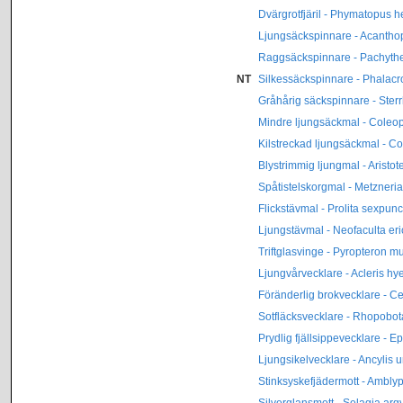
Dvärgrotfjäril - Phymatopus h
Ljungsäckspinnare - Acantho
Raggsäckspinnare - Pachythel
NT
Silkessäckspinnare - Phalacro
Gråhårig säckspinnare - Sterr
Mindre ljungsäckmal - Coleop
Kilstreckad ljungsäckmal - C
Blystrimmig ljungmal - Aristote
Spåtistelskorgmal - Metzneria
Flickstävmal - Prolita sexpunc
Ljungstävmal - Neofaculta eri
Triftglasvinge - Pyropteron m
Ljungvårvecklare - Acleris h
Föränderlig brokvecklare - C
Sotfläcksvecklare - Rhopobo
Prydlig fjällsippevecklare - E
Ljungsikelvecklare - Ancylis 
Stinksyskefjädermott - Amblyp
Silverglansmott - Selagia argy