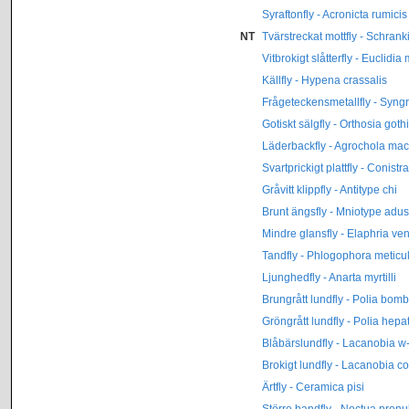
Syraftonfly - Acronicta rumicis
NT
Tvärstreckat mottfly - Schranki
Vitbrokigt slåtterfly - Euclidia 
Källfly - Hypena crassalis
Frågeteckensmetallfly - Syngr
Gotiskt sälgfly - Orthosia goth
Läderbackfly - Agrochola mac
Svartprickigt plattfly - Conist
Gråvitt klippfly - Antitype chi
Brunt ängsfly - Mniotype adus
Mindre glansfly - Elaphria ve
Tandfly - Phlogophora meticu
Ljunghedfly - Anarta myrtilli
Brungrått lundfly - Polia bom
Gröngrått lundfly - Polia hepa
Blåbärslundfly - Lacanobia w
Brokigt lundfly - Lacanobia c
Ärtfly - Ceramica pisi
Större bandfly - Noctua pron