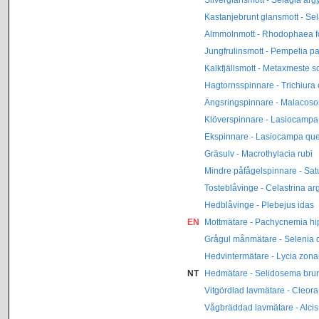
Kastanjebrunt glansmott - Sel
Almmolnmott - Rhodophaea 
Jungfrulinsmott - Pempelia p
Kalkfjällsmott - Metaxmeste 
Hagtornsspinnare - Trichiura 
Ängsringspinnare - Malacos
Klöverspinnare - Lasiocampa tr
Ekspinnare - Lasiocampa qu
Gräsulv - Macrothylacia rubi
Mindre påfågelspinnare - Sat
Tosteblåvinge - Celastrina ar
Hedblåvinge - Plebejus idas
EN
Mottmätare - Pachycnemia hi
Grågul månmätare - Selenia 
Hedvintermätare - Lycia zona
NT
Hedmätare - Selidosema bru
Vitgördlad lavmätare - Cleora 
Vågbräddad lavmätare - Alci