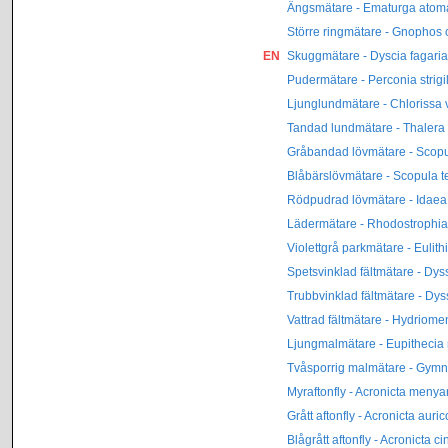
Ängsmätare - Ematurga atom
Större ringmätare - Gnophos 
EN
Skuggmätare - Dyscia fagaria
Pudermätare - Perconia strigil
Ljunglundmätare - Chlorissa v
Tandad lundmätare - Thalera f
Gråbandad lövmätare - Scop
Blåbärslövmätare - Scopula t
Rödpudrad lövmätare - Idaea
Lädermätare - Rhodostrophia 
Violettgrå parkmätare - Eulithi
Spetsvinklad fältmätare - Dyss
Trubbvinklad fältmätare - Dys
Vattrad fältmätare - Hydriome
Ljungmalmätare - Eupithecia
Tvåsporrig malmätare - Gymnos
Myraftonfly - Acronicta menya
Grått aftonfly - Acronicta aur
Blågrått aftonfly - Acronicta c