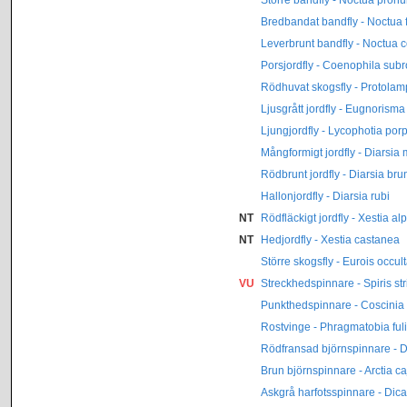
Bredbandat bandfly - Noctua 
Leverbrunt bandfly - Noctua
Porsjordfly - Coenophila sub
Rödhuvat skogsfly - Protolam
Ljusgrått jordfly - Eugnorism
Ljungjordfly - Lycophotia por
Mångformigt jordfly - Diarsia
Rödbrunt jordfly - Diarsia br
Hallonjordfly - Diarsia rubi
NT
Rödfläckigt jordfly - Xestia al
NT
Hedjordfly - Xestia castanea
Större skogsfly - Eurois occul
VU
Streckhedspinnare - Spiris str
Punkthedspinnare - Coscinia 
Rostvinge - Phragmatobia ful
Rödfransad björnspinnare - D
Brun björnspinnare - Arctia ca
Askgrå harfotsspinnare - Dica