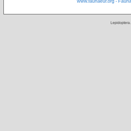
www.faunaeur.org - Faun
Lepidoptera