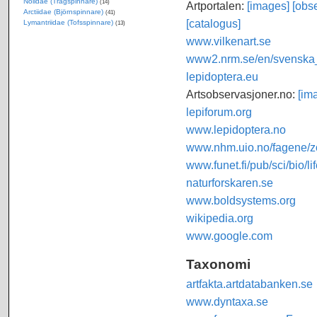
Nolidae (Trågspinnare)
(14)
Artportalen:
[images]
[obse
Arctiidae (Björnspinnare)
(41)
[catalogus]
Lymantriidae (Tofsspinnare)
(13)
www.vilkenart.se
www2.nrm.se/en/svenska_f
lepidoptera.eu
Artsobservasjoner.no:
[im
lepiforum.org
www.lepidoptera.no
www.nhm.uio.no/fagene/zo
www.funet.fi/pub/sci/bio/li
naturforskaren.se
www.boldsystems.org
wikipedia.org
www.google.com
Taxonomi
artfakta.artdatabanken.se
www.dyntaxa.se