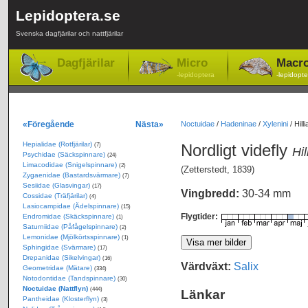
Lepidoptera.se
Svenska dagfjärilar och nattfjärilar
Dagfjärilar
Micro
Macr
-lepidoptera
-lepidopte
«Föregående
Nästa»
Noctuidae
/
Hadeninae
/
Xylenini
/
Hilli
Hepialidae (Rotfjärilar)
Nordligt videfly
(7)
Hil
Psychidae (Säckspinnare)
(24)
Limacodidae (Snigelspinnare)
(2)
(Zetterstedt, 1839)
Zygaenidae (Bastardsvärmare)
(7)
Sesiidae (Glasvingar)
(17)
Vingbredd:
30-34 mm
Cossidae (Träfjärilar)
(4)
Lasiocampidae (Ädelspinnare)
(15)
Flygtider:
Endromidae (Skäckspinnare)
(1)
Saturniidae (Påfågelspinnare)
(2)
Lemonidae (Mjölkörtsspinnare)
(1)
Sphingidae (Svärmare)
(17)
Drepanidae (Sikelvingar)
(16)
Värdväxt:
Salix
Geometridae (Mätare)
(334)
Notodontidae (Tandspinnare)
(30)
Noctuidae (Nattflyn)
(444)
Länkar
Pantheidae (Klosterflyn)
(3)