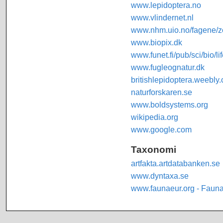
www.lepidoptera.no
www.vlindernet.nl
www.nhm.uio.no/fagene/zo
www.biopix.dk
www.funet.fi/pub/sci/bio/li
www.fugleognatur.dk
britishlepidoptera.weebly
naturforskaren.se
www.boldsystems.org
wikipedia.org
www.google.com
Taxonomi
artfakta.artdatabanken.se
www.dyntaxa.se
www.faunaeur.org - Faun