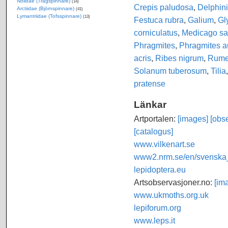
Nolidae (Trågspinnare)
(14)
Crepis paludosa
,
Delphin
Arctiidae (Björnspinnare)
(41)
Lymantriidae (Tofsspinnare)
(13)
Festuca rubra
,
Galium
,
Gl
corniculatus
,
Medicago sa
Phragmites
,
Phragmites au
acris
,
Ribes nigrum
,
Rume
Solanum tuberosum
,
Tilia
pratense
Länkar
Artportalen:
[images]
[obse
[catalogus]
www.vilkenart.se
www2.nrm.se/en/svenska_f
lepidoptera.eu
Artsobservasjoner.no:
[im
www.ukmoths.org.uk
lepiforum.org
www.leps.it