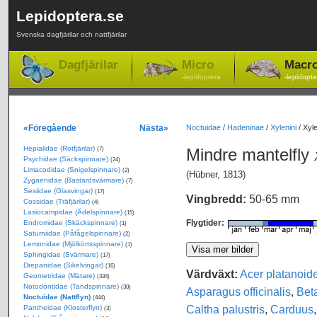
Lepidoptera.se
Svenska dagfjärilar och nattfjärilar
Dagfjärilar
Micro
Macr
-lepidoptera
-lepidopte
«Föregående
Nästa»
Noctuidae
/
Hadeninae
/
Xylenini
/
Xyle
Hepialidae (Rotfjärilar)
Mindre mantelfly
(7)
Psychidae (Säckspinnare)
(24)
Limacodidae (Snigelspinnare)
(2)
(Hübner, 1813)
Zygaenidae (Bastardsvärmare)
(7)
Sesiidae (Glasvingar)
(17)
Vingbredd:
50-65 mm
Cossidae (Träfjärilar)
(4)
Lasiocampidae (Ädelspinnare)
(15)
Flygtider:
Endromidae (Skäckspinnare)
(1)
Saturniidae (Påfågelspinnare)
(2)
Lemonidae (Mjölkörtsspinnare)
(1)
Sphingidae (Svärmare)
(17)
Drepanidae (Sikelvingar)
(16)
Värdväxt:
Acer platanoid
Geometridae (Mätare)
(334)
Notodontidae (Tandspinnare)
(30)
Asparagus officinalis
,
Beta
Noctuidae (Nattflyn)
(444)
Caltha palustris
,
Carduus
Pantheidae (Klosterflyn)
(3)