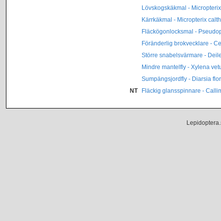
Lövskogskäkmal - Micropterix
Kärrkäkmal - Micropterix calth
Fläckögonlocksmal - Pseudop
Föränderlig brokvecklare - C
Större snabelsvärmare - Deil
Mindre mantelfly - Xylena vet
Sumpängsjordfly - Diarsia flo
NT
Fläckig glansspinnare - Call
Lepidoptera