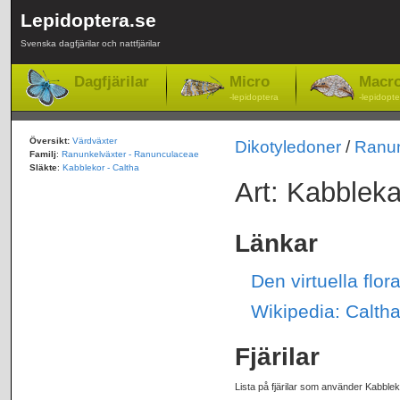
Lepidoptera.se
Svenska dagfjärilar och nattfjärilar
Dagfjärilar
Micro
Macr
-lepidoptera
-lepidopte
Översikt:
Värdväxter
Dikotyledoner
/
Ranu
Familj
:
Ranunkelväxter - Ranunculaceae
Släkte
:
Kabblekor - Caltha
Art: Kabbleka
Länkar
Den virtuella flor
Wikipedia: Caltha
Fjärilar
Lista på fjärilar som använder Kabble