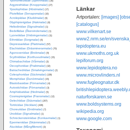
Yponomeutidae (Spinnmalar)
(30)
Argyresthiidae (Knoppmalar)
(27)
Länkar
Ypsolophidae (Höstmalar)
(17)
Plutellidae (Senapsmalar)
(10)
Artportalen:
[images]
[obse
Acrolepiidae (Kluddmalar)
(6)
Glyphipterigidae (Hakmalar)
(8)
[catalogus]
Heliodinidae (Signalmalar)
(1)
www.vilkenart.se
Bedelliidae (Åkervindemalar)
(1)
Lyonetiidae (Vridvingemalar)
(11)
www2.nrm.se/en/svenska_f
Ethmiidae (Sorgmalar)
(6)
Depressariidae (Plattmalar)
(57)
lepidoptera.eu
Elachistidae (Gräsminerarmalar)
(70)
www.ukmoths.org.uk
Agonoxenidae (Brokmalar)
(9)
Scythrididae (Korthuvudmalar)
(15)
lepiforum.org
Chimabachidae (Vårmalar)
(3)
Oecophoridae (Praktmalar)
(32)
www.lepidoptera.no
Batrachedridae (Smalvingemalar)
(2)
www.microvlinders.nl
Coleophoridae (Säckmalar)
(139)
Momphidae (Dunörtmalar)
(15)
www.fugleognatur.dk
Blastobasidae (Förnamalar)
(4)
Autostichidae (Förnamalar)
(3)
britishlepidoptera.weebly
Amphisbatidae (Hedmalar)
(5)
naturforskaren.se
Cosmopterigidae (Fransmalar)
(12)
Gelechiidae (Stävmalar)
(207)
www.boldsystems.org
Tortricidae (Vecklare)
(439)
Choreutidae (Gnidmalar)
(7)
wikipedia.org
Urodidae (Signalmalar)
(1)
www.google.com
Schreckensteiniidae (Konkavmalar)
(1)
Epermeniidae (Skärmmalar)
(7)
Alucitidae (Mångflikmott)
(3)
Taxonomi