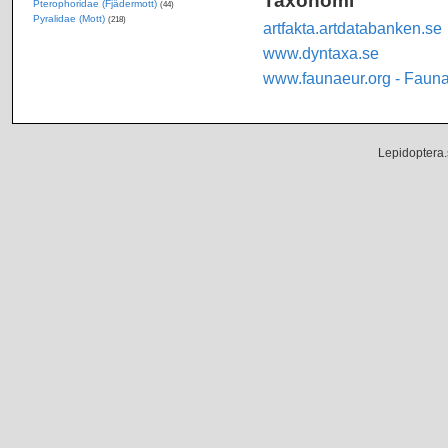
Pterophoridae (Fjädermott)
(44)
Pyralidae (Mott)
(218)
artfakta.artdatabanken.se
www.dyntaxa.se
www.faunaeur.org - Faun
Lepidoptera