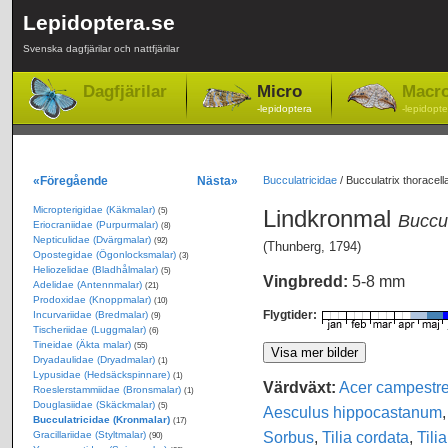
Lepidoptera.se
Svenska dagfjärilar och nattfjärilar
Dagfjärilar
Micro
Macr
-lepidoptera
-lepidopte
«Föregående
Nästa»
Bucculatricidae
/
Bucculatrix thoracell
Micropterigidae (Käkmalar)
Lindkronmal
(5)
Buccul
Eriocraniidae (Purpurmalar)
(8)
Nepticulidae (Dvärgmalar)
(92)
(Thunberg, 1794)
Opostegidae (Ögonlocksmalar)
(3)
Heliozelidae (Bladhålmalar)
(5)
Vingbredd:
5-8 mm
Adelidae (Antennmalar)
(21)
Prodoxidae (Knoppmalar)
(10)
Flygtider:
Incurvariidae (Bredmalar)
(9)
Tischeriidae (Luggmalar)
(6)
Tineidae (Äkta malar)
(55)
Dryadaulidae (Dryadmalar)
(1)
Lypusidae (Hedsäckspinnare)
(1)
Värdväxt:
Acer campestr
Roeslerstammiidae (Bronsmalar)
(1)
Douglasiidae (Skäckmalar)
(5)
Aesculus hippocastanum
Bucculatricidae (Kronmalar)
(17)
Sorbus
,
Tilia cordata
,
Tili
Gracillariidae (Styltmalar)
(90)