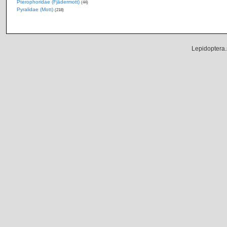
Pterophoridae (Fjädermott)
(44)
Pyralidae (Mott)
(218)
Lepidoptera