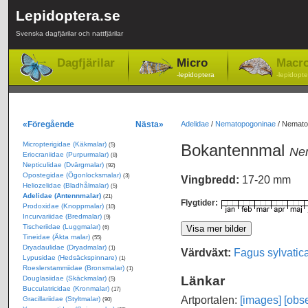
Lepidoptera.se
Svenska dagfjärilar och nattfjärilar
Dagfjärilar
Micro
Macr
-lepidoptera
-lepidopte
«Föregående
Nästa»
Adelidae
/
Nematopogoninae
/
Nematop
Micropterigidae (Käkmalar)
Bokantennmal
(5)
Nem
Eriocraniidae (Purpurmalar)
(8)
Nepticulidae (Dvärgmalar)
(92)
Opostegidae (Ögonlocksmalar)
(3)
Vingbredd:
17-20 mm
Heliozelidae (Bladhålmalar)
(5)
Adelidae (Antennmalar)
(21)
Flygtider:
Prodoxidae (Knoppmalar)
(10)
Incurvariidae (Bredmalar)
(9)
Tischeriidae (Luggmalar)
(6)
Tineidae (Äkta malar)
(55)
Dryadaulidae (Dryadmalar)
(1)
Värdväxt:
Fagus sylvatic
Lypusidae (Hedsäckspinnare)
(1)
Roeslerstammiidae (Bronsmalar)
(1)
Länkar
Douglasiidae (Skäckmalar)
(5)
Bucculatricidae (Kronmalar)
(17)
Artportalen:
[images]
[obse
Gracillariidae (Styltmalar)
(90)