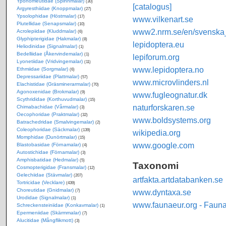
Yponomeutidae (Spinnmalar)
(30)
[catalogus]
Argyresthiidae (Knoppmalar)
(27)
Ypsolophidae (Höstmalar)
(17)
www.vilkenart.se
Plutellidae (Senapsmalar)
(10)
www2.nrm.se/en/svenska_f
Acrolepiidae (Kluddmalar)
(6)
Glyphipterigidae (Hakmalar)
(8)
lepidoptera.eu
Heliodinidae (Signalmalar)
(1)
Bedelliidae (Åkervindemalar)
(1)
lepiforum.org
Lyonetiidae (Vridvingemalar)
(11)
www.lepidoptera.no
Ethmiidae (Sorgmalar)
(6)
Depressariidae (Plattmalar)
(57)
www.microvlinders.nl
Elachistidae (Gräsminerarmalar)
(70)
Agonoxenidae (Brokmalar)
(9)
www.fugleognatur.dk
Scythrididae (Korthuvudmalar)
(15)
naturforskaren.se
Chimabachidae (Vårmalar)
(3)
Oecophoridae (Praktmalar)
(32)
www.boldsystems.org
Batrachedridae (Smalvingemalar)
(2)
Coleophoridae (Säckmalar)
(139)
wikipedia.org
Momphidae (Dunörtmalar)
(15)
www.google.com
Blastobasidae (Förnamalar)
(4)
Autostichidae (Förnamalar)
(3)
Amphisbatidae (Hedmalar)
(5)
Taxonomi
Cosmopterigidae (Fransmalar)
(12)
Gelechiidae (Stävmalar)
(207)
artfakta.artdatabanken.se
Tortricidae (Vecklare)
(439)
Choreutidae (Gnidmalar)
www.dyntaxa.se
(7)
Urodidae (Signalmalar)
(1)
www.faunaeur.org - Faun
Schreckensteiniidae (Konkavmalar)
(1)
Epermeniidae (Skärmmalar)
(7)
Alucitidae (Mångflikmott)
(3)