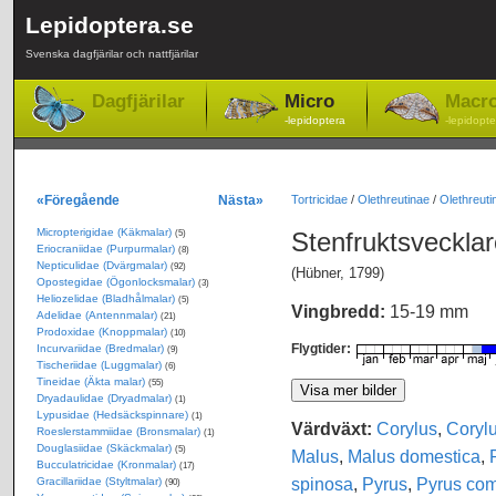
Lepidoptera.se
Svenska dagfjärilar och nattfjärilar
Dagfjärilar
Micro
Macr
-lepidoptera
-lepidopte
«Föregående
Nästa»
Tortricidae
/
Olethreutinae
/
Olethreutin
Micropterigidae (Käkmalar)
Stenfruktsveckla
(5)
Eriocraniidae (Purpurmalar)
(8)
Nepticulidae (Dvärgmalar)
(92)
(Hübner, 1799)
Opostegidae (Ögonlocksmalar)
(3)
Heliozelidae (Bladhålmalar)
(5)
Vingbredd:
15-19 mm
Adelidae (Antennmalar)
(21)
Prodoxidae (Knoppmalar)
(10)
Flygtider:
Incurvariidae (Bredmalar)
(9)
Tischeriidae (Luggmalar)
(6)
Tineidae (Äkta malar)
(55)
Dryadaulidae (Dryadmalar)
(1)
Lypusidae (Hedsäckspinnare)
(1)
Värdväxt:
Corylus
,
Corylu
Roeslerstammiidae (Bronsmalar)
(1)
Douglasiidae (Skäckmalar)
(5)
Malus
,
Malus domestica
,
Bucculatricidae (Kronmalar)
(17)
spinosa
,
Pyrus
,
Pyrus co
Gracillariidae (Styltmalar)
(90)