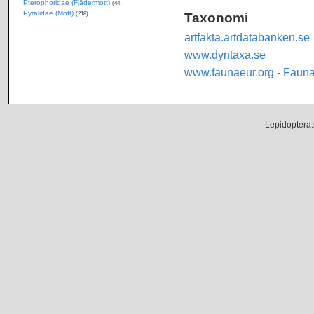
Pterophoridae (Fjädermott)
(44)
Pyralidae (Mott)
Taxonomi
(218)
artfakta.artdatabanken.se
www.dyntaxa.se
www.faunaeur.org - Faun
Lepidoptera