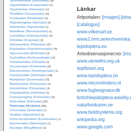
Yponomeutidae (Spinnmalar)
(30)
Argyresthiidae (Knoppmalar)
(27)
Länkar
Ypsolophidae (Höstmalar)
(17)
Plutellidae (Senapsmalar)
(10)
Artportalen:
[images]
[obse
Acrolepiidae (Kluddmalar)
(6)
Glyphipterigidae (Hakmalar)
(8)
[catalogus]
Heliodinidae (Signalmalar)
(1)
www.vilkenart.se
Bedelliidae (Åkervindemalar)
(1)
Lyonetiidae (Vridvingemalar)
(11)
www2.nrm.se/en/svenska_f
Ethmiidae (Sorgmalar)
(6)
Depressariidae (Plattmalar)
(57)
lepidoptera.eu
Elachistidae (Gräsminerarmalar)
(70)
Artsobservasjoner.no:
[im
Agonoxenidae (Brokmalar)
(9)
Scythrididae (Korthuvudmalar)
(15)
www.ukmoths.org.uk
Chimabachidae (Vårmalar)
(3)
Oecophoridae (Praktmalar)
(32)
lepiforum.org
Batrachedridae (Smalvingemalar)
(2)
www.lepidoptera.no
Coleophoridae (Säckmalar)
(139)
Momphidae (Dunörtmalar)
(15)
www.microvlinders.nl
Blastobasidae (Förnamalar)
(4)
Autostichidae (Förnamalar)
(3)
www.fugleognatur.dk
Amphisbatidae (Hedmalar)
(5)
britishlepidoptera.weebly
Cosmopterigidae (Fransmalar)
(12)
Gelechiidae (Stävmalar)
(207)
naturforskaren.se
Tortricidae (Vecklare)
(439)
Choreutidae (Gnidmalar)
(7)
www.boldsystems.org
Urodidae (Signalmalar)
(1)
wikipedia.org
Schreckensteiniidae (Konkavmalar)
(1)
Epermeniidae (Skärmmalar)
(7)
www.google.com
Alucitidae (Mångflikmott)
(3)