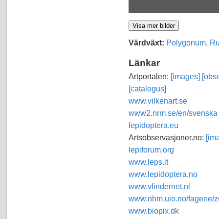
Värdväxt:
Polygonum
,
R
Länkar
Artportalen:
[images]
[obse
[catalogus]
www.vilkenart.se
www2.nrm.se/en/svenska_f
lepidoptera.eu
Artsobservasjoner.no:
[im
lepiforum.org
www.leps.it
www.lepidoptera.no
www.vlindernet.nl
www.nhm.uio.no/fagene/zo
www.biopix.dk