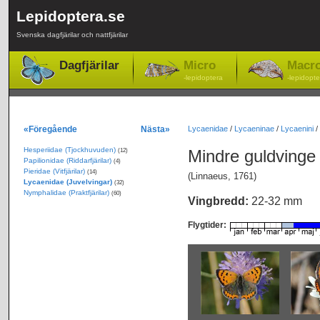
Lepidoptera.se
Svenska dagfjärilar och nattfjärilar
Dagfjärilar
Micro
Macr
-lepidoptera
-lepidopte
«Föregående
Nästa»
Lycaenidae
/
Lycaeninae
/
Lycaenini
/
Hesperiidae (Tjockhuvuden)
Mindre guldving
(12)
Papilionidae (Riddarfjärilar)
(4)
Pieridae (Vitfjärilar)
(14)
(Linnaeus, 1761)
Lycaenidae (Juvelvingar)
(32)
Nymphalidae (Praktfjärilar)
(60)
Vingbredd:
22-32 mm
Flygtider: