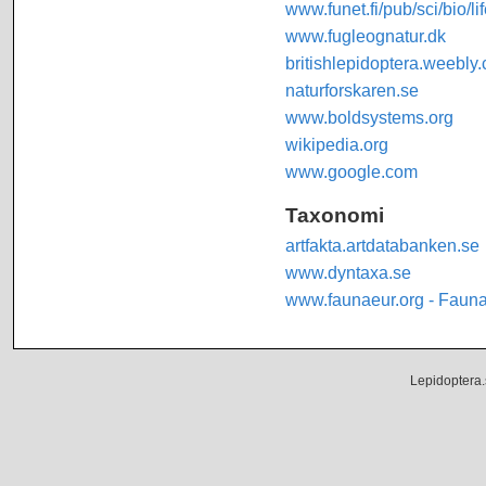
www.funet.fi/pub/sci/bio/li
www.fugleognatur.dk
britishlepidoptera.weebly
naturforskaren.se
www.boldsystems.org
wikipedia.org
www.google.com
Taxonomi
artfakta.artdatabanken.se
www.dyntaxa.se
www.faunaeur.org - Faun
Lepidoptera