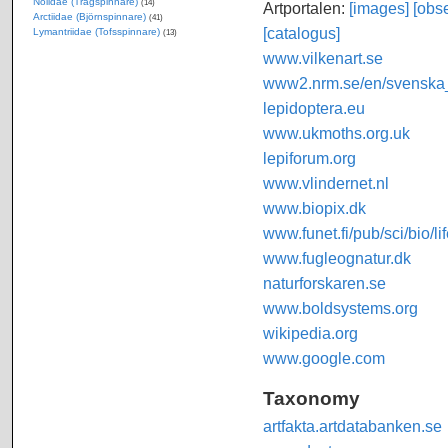
Nolidae (Trågspinnare)
(14)
Artportalen:
[images]
[obse
Arctiidae (Björnspinnare)
(41)
[catalogus]
Lymantriidae (Tofsspinnare)
(13)
www.vilkenart.se
www2.nrm.se/en/svenska_f
lepidoptera.eu
www.ukmoths.org.uk
lepiforum.org
www.vlindernet.nl
www.biopix.dk
www.funet.fi/pub/sci/bio/li
www.fugleognatur.dk
naturforskaren.se
www.boldsystems.org
wikipedia.org
www.google.com
Taxonomy
artfakta.artdatabanken.se