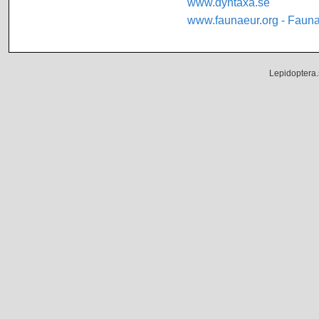
www.dyntaxa.se
www.faunaeur.org - Faun
Lepidoptera