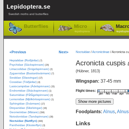
Lepidoptera.se
Swedish moths and butterflies
Butterflies
Micro
Macr
-lepidoptera
-lepidopte
«Previous
Next»
Noctuidae
/
Acronictinae
/
Acronicta cu
Hepialidae (Rotfjärilar)
Acronicta cuspis
(7)
Psychidae (Säckspinnare)
(24)
Limacodidae (Snigelspinnare)
(2)
(Hübner, 1813)
Zygaenidae (Bastardsvärmare)
(7)
Sesiidae (Glasvingar)
(17)
Wingspan:
37-45 mm
Cossidae (Träfjärilar)
(4)
Lasiocampidae (Ädelspinnare)
(15)
Flight times:
Endromidae (Skäckspinnare)
(1)
Saturniidae (Påfågelspinnare)
(2)
Lemonidae (Mjölkörtsspinnare)
(1)
Sphingidae (Svärmare)
(17)
Drepanidae (Sikelvingar)
(16)
Foodplants:
Alnus
,
Alnus
Geometridae (Mätare)
(334)
Notodontidae (Tandspinnare)
(30)
Noctuidae (Nattflyn)
(444)
Links
Pantheidae (Klosterflyn)
(3)