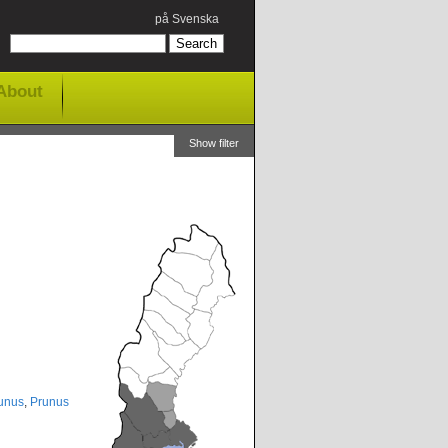
på Svenska
About
Show filter
unus
,
Prunus