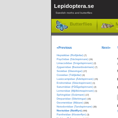
Lepidoptera.se
Swedish moths and butterflies
Butterflies
M
-l
«Previous
Next»
Hepialidae (Rotfjärilar)
(7)
Psychidae (Säckspinnare)
(24)
Limacodidae (Snigelspinnare)
(2)
Zygaenidae (Bastardsvärmare)
(7)
Sesiidae (Glasvingar)
(17)
Cossidae (Träfjärilar)
(4)
Lasiocampidae (Ädelspinnare)
(15)
Endromidae (Skäckspinnare)
(1)
Saturniidae (Påfågelspinnare)
(2)
Lemonidae (Mjölkörtsspinnare)
(1)
Sphingidae (Svärmare)
(17)
Drepanidae (Sikelvingar)
(16)
Geometridae (Mätare)
(334)
Notodontidae (Tandspinnare)
(30)
Noctuidae (Nattflyn)
(444)
Pantheidae (Klosterflyn)
(3)