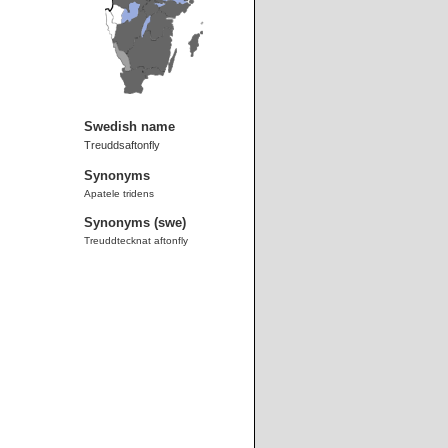
Swedish name
Treuddsaftonfly
Synonyms
Apatele tridens
Synonyms (swe)
Treuddtecknat aftonfly