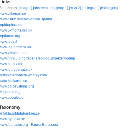
Links
Artportalen:
[images]
[observations]
[map 1]
[map 2]
[histogram]
[catalogus]
www.vilkenart.se
www2.nrm.se/en/svenska_fjarilar
lepidoptera.eu
www.ukmoths.org.uk
lepiforum.org
www.leps.it
www.lepidoptera.no
www.vlindernet.nl
www.nhm.uio.no/fagene/zoologi/insekter/norlep
www.biopix.dk
www.fugleognatur.dk
britishlepidoptera.weebly.com
naturforskaren.se
www.boldsystems.org
wikipedia.org
www.google.com
Taxonomy
artfakta.artdatabanken.se
www.dyntaxa.se
www.faunaeur.org - Fauna Europaea