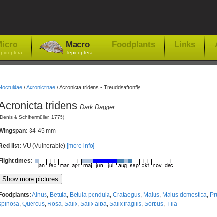
icro
Macro
Foodplants
Links
epidoptera
-lepidoptera
Noctuidae
/
Acronictinae
/
Acronicta tridens - Treuddsaftonfly
Acronicta tridens
Dark Dagger
(Denis & Schiffermüller, 1775)
Wingspan:
34-45 mm
Red list:
VU (Vulnerable)
[more info]
Flight times:
Foodplants:
Alnus
,
Betula
,
Betula pendula
,
Crataegus
,
Malus
,
Malus domestica
,
Pr
spinosa
,
Quercus
,
Rosa
,
Salix
,
Salix alba
,
Salix fragilis
,
Sorbus
,
Tilia