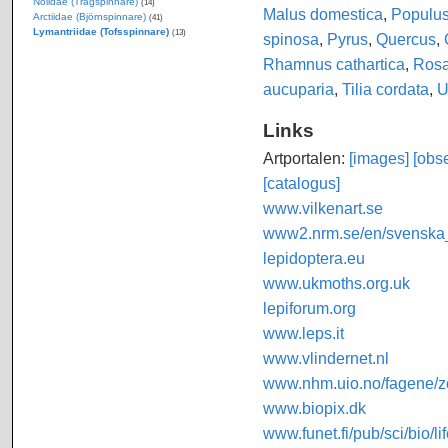
Nolidae (Trågspinnare)
(14)
Malus domestica
,
Populu
Arctiidae (Björnspinnare)
(41)
Lymantriidae (Tofsspinnare)
(13)
spinosa
,
Pyrus
,
Quercus
,
Rhamnus cathartica
,
Ros
aucuparia
,
Tilia cordata
,
U
Links
Artportalen:
[images]
[obse
[catalogus]
www.vilkenart.se
www2.nrm.se/en/svenska_f
lepidoptera.eu
www.ukmoths.org.uk
lepiforum.org
www.leps.it
www.vlindernet.nl
www.nhm.uio.no/fagene/zo
www.biopix.dk
www.funet.fi/pub/sci/bio/li