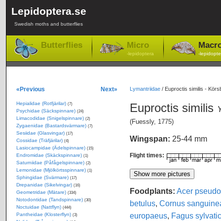
Lepidoptera.se
Swedish moths and butterflies
Butterflies
Micro
Macr
-lepidoptera
-lepidopte
«Previous
Next»
Lymantriidae
/
Euproctis similis - Kö
Hepialidae (Rotfjärilar)
Euproctis similis
(7)
Y
Psychidae (Säckspinnare)
(24)
Limacodidae (Snigelspinnare)
(2)
(Fuessly, 1775)
Zygaenidae (Bastardsvärmare)
(7)
Sesiidae (Glasvingar)
(17)
Wingspan:
25-44 mm
Cossidae (Träfjärilar)
(4)
Lasiocampidae (Ädelspinnare)
(15)
Flight times:
Endromidae (Skäckspinnare)
(1)
Saturniidae (Påfågelspinnare)
(2)
Lemonidae (Mjölkörtsspinnare)
(1)
Sphingidae (Svärmare)
(17)
Drepanidae (Sikelvingar)
(16)
Foodplants:
Acer pseudo
Geometridae (Mätare)
(334)
Notodontidae (Tandspinnare)
(30)
betulus
,
Cornus sanguine
Noctuidae (Nattflyn)
(444)
europaeus
,
Fagus sylvati
Pantheidae (Klosterflyn)
(3)