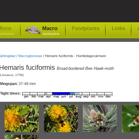
icro
Macro
Foodplants
Links
epidoptera
-lepidoptera
Sphingidae
/
Macroglossinae
/
Hemaris fuciformis - Humledagsvärmare
Hemaris fuciformis
Broad-bordered Bee Hawk-moth
(Linnaeus, 1758)
Wingspan:
37-48 mm
Flight times: