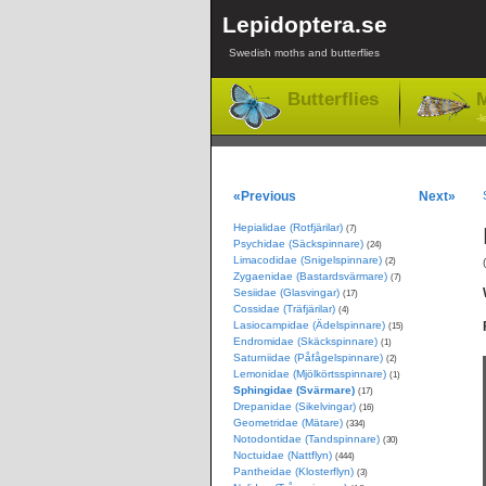
Lepidoptera.se
Swedish moths and butterflies
Butterflies
M
-l
«Previous
Next»
Hepialidae (Rotfjärilar)
(7)
Psychidae (Säckspinnare)
(24)
Limacodidae (Snigelspinnare)
(2)
Zygaenidae (Bastardsvärmare)
(7)
Sesiidae (Glasvingar)
(17)
Cossidae (Träfjärilar)
(4)
Lasiocampidae (Ädelspinnare)
(15)
Endromidae (Skäckspinnare)
(1)
Saturniidae (Påfågelspinnare)
(2)
Lemonidae (Mjölkörtsspinnare)
(1)
Sphingidae (Svärmare)
(17)
Drepanidae (Sikelvingar)
(16)
Geometridae (Mätare)
(334)
Notodontidae (Tandspinnare)
(30)
Noctuidae (Nattflyn)
(444)
Pantheidae (Klosterflyn)
(3)