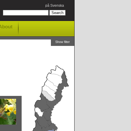
på Svenska
About
Show filter