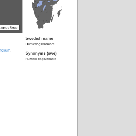
Magnus Unger
Swedish name
Humledagsvärmare
ifolium
,
Synonyms (swe)
Humlelik dagsvärmare