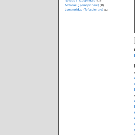
Nolidae (Trågspinnare)
(14)
Arctiidae (Björnspinnare)
(41)
Lymantriidae (Tofsspinnare)
(13)