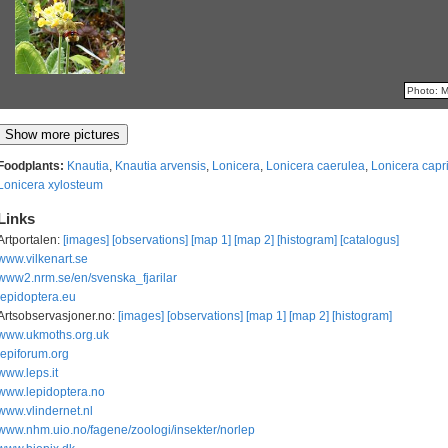
Photo: 
Foodplants:
Knautia
,
Knautia arvensis
,
Lonicera
,
Lonicera caerulea
,
Lonicera capr
Lonicera xylosteum
Links
Artportalen:
[images]
[observations]
[map 1]
[map 2]
[histogram]
[catalogus]
www.vilkenart.se
www2.nrm.se/en/svenska_fjarilar
lepidoptera.eu
Artsobservasjoner.no:
[images]
[observations]
[map 1]
[map 2]
[histogram]
www.ukmoths.org.uk
lepiforum.org
www.leps.it
www.lepidoptera.no
www.vlindernet.nl
www.nhm.uio.no/fagene/zoologi/insekter/norlep