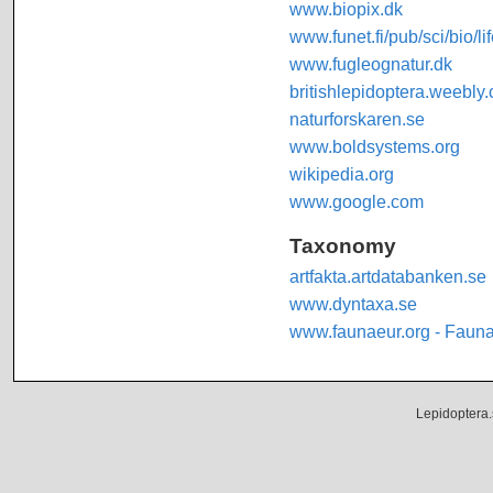
www.biopix.dk
www.funet.fi/pub/sci/bio/li
www.fugleognatur.dk
britishlepidoptera.weebly
naturforskaren.se
www.boldsystems.org
wikipedia.org
www.google.com
Taxonomy
artfakta.artdatabanken.se
www.dyntaxa.se
www.faunaeur.org - Faun
Lepidoptera