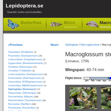
Lepidoptera.se
Swedish moths and butterflies
Butterflies
Micro
Macr
-lepidoptera
-lepidopte
«Previous
Next»
Sphingidae
/
Macroglossinae
/
Macrogl
Hepialidae (Rotfjärilar)
Macroglossum st
(7)
Psychidae (Säckspinnare)
(24)
Limacodidae (Snigelspinnare)
(2)
(Linnaeus, 1758)
Zygaenidae (Bastardsvärmare)
(7)
Sesiidae (Glasvingar)
(17)
Wingspan:
40-74 mm
Cossidae (Träfjärilar)
(4)
Lasiocampidae (Ädelspinnare)
(15)
Flight times:
Endromidae (Skäckspinnare)
(1)
Saturniidae (Påfågelspinnare)
(2)
Lemonidae (Mjölkörtsspinnare)
(1)
Sphingidae (Svärmare)
(17)
Drepanidae (Sikelvingar)
(16)
Geometridae (Mätare)
(334)
Notodontidae (Tandspinnare)
(30)
Noctuidae (Nattflyn)
(444)
Pantheidae (Klosterflyn)
(3)