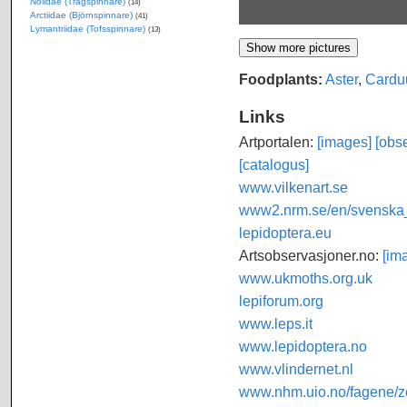
Nolidae (Trågspinnare)
(14)
Arctiidae (Björnspinnare)
(41)
Lymantriidae (Tofsspinnare)
(13)
Foodplants:
Aster
,
Cardu
Links
Artportalen:
[images]
[obse
[catalogus]
www.vilkenart.se
www2.nrm.se/en/svenska_f
lepidoptera.eu
Artsobservasjoner.no:
[im
www.ukmoths.org.uk
lepiforum.org
www.leps.it
www.lepidoptera.no
www.vlindernet.nl
www.nhm.uio.no/fagene/zo