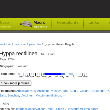
icro
Macro
Foodplants
Links
epidoptera
-lepidoptera
Noctuidae
/
Hadeninae
/
Ipimorphini
/
Hyppa rectilinea - Raggfly
Hyppa rectilinea
The Saxon
(Esper, 1788)
Wingspan:
35-44 mm
Flight times:
Foodplants:
Arctostaphylos
,
Arctostaphylos uva-ursi
,
Betula
,
Calluna
,
Epilobium
,
Pl
Salix
,
Sonchus
,
Vaccinium
,
Vaccinium uliginosum
Links
Artportalen:
[images]
[observations]
[map 1]
[map 2]
[histogram]
[catalogus]