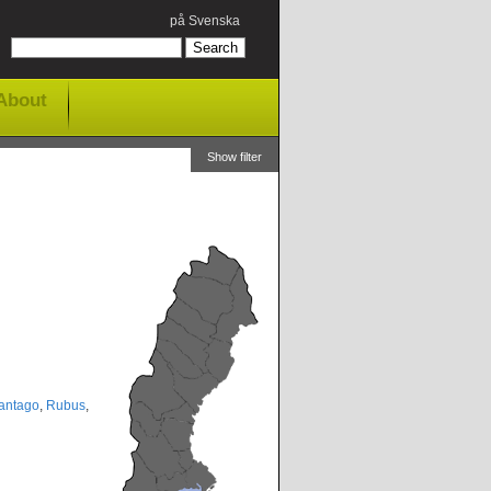
på Svenska
About
Show filter
antago
,
Rubus
,