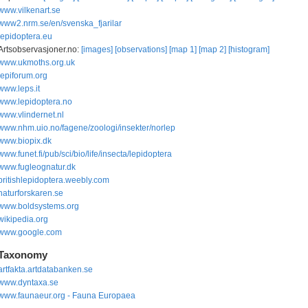
www.vilkenart.se
www2.nrm.se/en/svenska_fjarilar
lepidoptera.eu
Artsobservasjoner.no:
[images]
[observations]
[map 1]
[map 2]
[histogram]
www.ukmoths.org.uk
lepiforum.org
www.leps.it
www.lepidoptera.no
www.vlindernet.nl
www.nhm.uio.no/fagene/zoologi/insekter/norlep
www.biopix.dk
www.funet.fi/pub/sci/bio/life/insecta/lepidoptera
www.fugleognatur.dk
britishlepidoptera.weebly.com
naturforskaren.se
www.boldsystems.org
wikipedia.org
www.google.com
Taxonomy
artfakta.artdatabanken.se
www.dyntaxa.se
www.faunaeur.org - Fauna Europaea