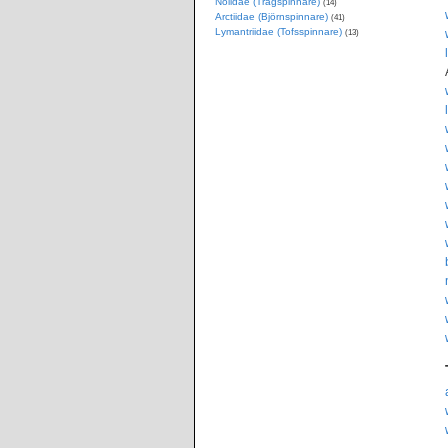
Nolidae (Trågspinnare)
(14)
Arctiidae (Björnspinnare)
(41)
Lymantriidae (Tofsspinnare)
(13)