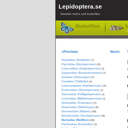
Lepidoptera.se
Swedish moths and butterflies
Butterflies
M
-l
«Previous
Next»
Hepialidae (Rotfjärilar)
(7)
Psychidae (Säckspinnare)
(24)
Limacodidae (Snigelspinnare)
(2)
Zygaenidae (Bastardsvärmare)
(7)
Sesiidae (Glasvingar)
(17)
Cossidae (Träfjärilar)
(4)
Lasiocampidae (Ädelspinnare)
(15)
Endromidae (Skäckspinnare)
(1)
Saturniidae (Påfågelspinnare)
(2)
Lemonidae (Mjölkörtsspinnare)
(1)
Sphingidae (Svärmare)
(17)
Drepanidae (Sikelvingar)
(16)
Geometridae (Mätare)
(334)
Notodontidae (Tandspinnare)
(30)
Noctuidae (Nattflyn)
(444)
Pantheidae (Klosterflyn)
(3)