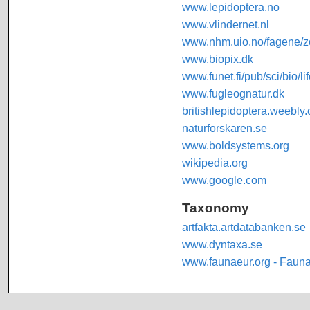
www.lepidoptera.no
www.vlindernet.nl
www.nhm.uio.no/fagene/zo
www.biopix.dk
www.funet.fi/pub/sci/bio/li
www.fugleognatur.dk
britishlepidoptera.weebly
naturforskaren.se
www.boldsystems.org
wikipedia.org
www.google.com
Taxonomy
artfakta.artdatabanken.se
www.dyntaxa.se
www.faunaeur.org - Faun