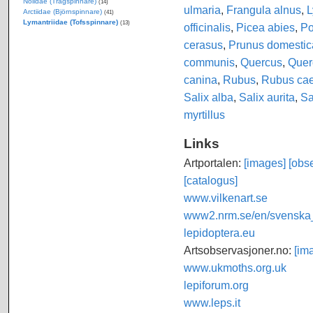
Nolidae (Trågspinnare)
(14)
ulmaria
,
Frangula alnus
,
L
Arctiidae (Björnspinnare)
(41)
Lymantriidae (Tofsspinnare)
(13)
officinalis
,
Picea abies
,
Po
cerasus
,
Prunus domestic
communis
,
Quercus
,
Quer
canina
,
Rubus
,
Rubus cae
Salix alba
,
Salix aurita
,
Sa
myrtillus
Links
Artportalen:
[images]
[obse
[catalogus]
www.vilkenart.se
www2.nrm.se/en/svenska_f
lepidoptera.eu
Artsobservasjoner.no:
[im
www.ukmoths.org.uk
lepiforum.org
www.leps.it