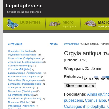
Lepidoptera.se
Swedish moths and butterflies
Butterflies
Micro
Macr
-lepidoptera
-lepidopte
«Previous
Next»
Lymantriidae
/
Orgyia antiqua - Apriko
Hepialidae (Rotfjärilar)
Orgyia antiqua
(7)
Th
Psychidae (Säckspinnare)
(24)
Limacodidae (Snigelspinnare)
(2)
(Linnaeus, 1758)
Zygaenidae (Bastardsvärmare)
(7)
Sesiidae (Glasvingar)
(17)
Wingspan:
25-35 mm
Cossidae (Träfjärilar)
(4)
Lasiocampidae (Ädelspinnare)
(15)
Flight times:
Endromidae (Skäckspinnare)
(1)
Saturniidae (Påfågelspinnare)
(2)
Lemonidae (Mjölkörtsspinnare)
(1)
Sphingidae (Svärmare)
(17)
Drepanidae (Sikelvingar)
(16)
Foodplants:
Alnus glutin
Geometridae (Mätare)
(334)
Notodontidae (Tandspinnare)
(30)
pubescens
,
Cornus alba
,
Noctuidae (Nattflyn)
(444)
Crataegus rhipidophylla
,
C
Pantheidae (Klosterflyn)
(3)