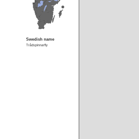
Swedish name
Trådspinnarfly