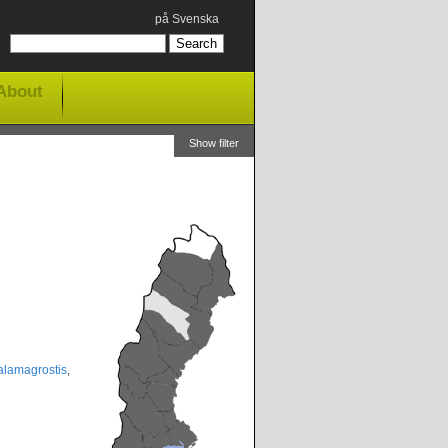
på Svenska
About
Show filter
lamagrostis
,