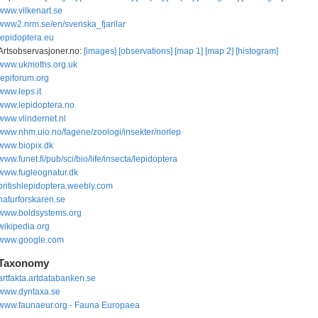
www.vilkenart.se
www2.nrm.se/en/svenska_fjarilar
lepidoptera.eu
Artsobservasjoner.no:
[images]
[observations]
[map 1]
[map 2]
[histogram]
www.ukmoths.org.uk
lepiforum.org
www.leps.it
www.lepidoptera.no
www.vlindernet.nl
www.nhm.uio.no/fagene/zoologi/insekter/norlep
www.biopix.dk
www.funet.fi/pub/sci/bio/life/insecta/lepidoptera
www.fugleognatur.dk
britishlepidoptera.weebly.com
naturforskaren.se
www.boldsystems.org
wikipedia.org
www.google.com
Taxonomy
artfakta.artdatabanken.se
www.dyntaxa.se
www.faunaeur.org - Fauna Europaea