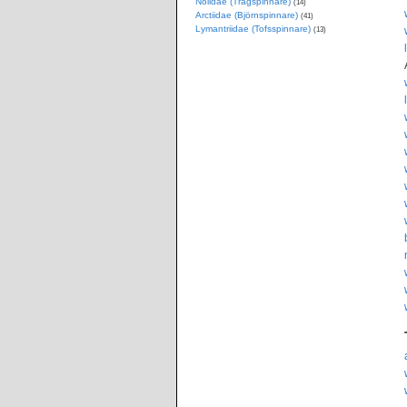
Nolidae (Trågspinnare)
(14)
Arctiidae (Björnspinnare)
(41)
Lymantriidae (Tofsspinnare)
(13)