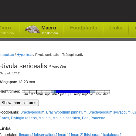
icro
Macro
Foodplants
Links
epidoptera
-lepidoptera
Noctuidae
/
Hypeninae
/
Rivula sericealis - Trådspinnarfly
Rivula sericealis
Straw Dot
(Scopoli, 1763)
Wingspan:
18-23 mm
Flight times:
Foodplants:
Brachypodium
,
Brachypodium pinnatum
,
Brachypodium sylvaticum
,
Ca
Carex
,
Elytrigia repens
,
Molinia
,
Molinia caerulea
,
Poa
,
Poaceae
Links
Artportalen:
[images]
[observations]
[map 1]
[map 2]
[histogram]
[catalogus]