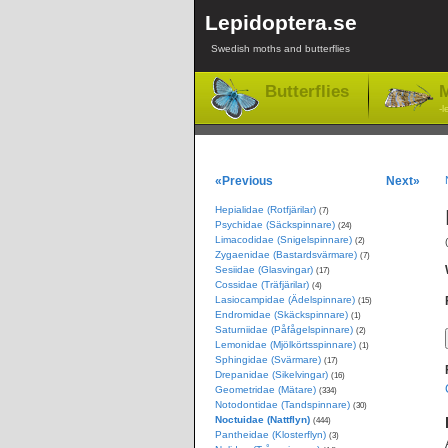
Lepidoptera.se
Swedish moths and butterflies
Butterflies
M
-l
«Previous
Next»
Hepialidae (Rotfjärilar)
(7)
Psychidae (Säckspinnare)
(24)
Limacodidae (Snigelspinnare)
(2)
Zygaenidae (Bastardsvärmare)
(7)
Sesiidae (Glasvingar)
(17)
Cossidae (Träfjärilar)
(4)
Lasiocampidae (Ädelspinnare)
(15)
Endromidae (Skäckspinnare)
(1)
Saturniidae (Påfågelspinnare)
(2)
Lemonidae (Mjölkörtsspinnare)
(1)
Sphingidae (Svärmare)
(17)
Drepanidae (Sikelvingar)
(16)
Geometridae (Mätare)
(334)
Notodontidae (Tandspinnare)
(30)
Noctuidae (Nattflyn)
(444)
Pantheidae (Klosterflyn)
(3)