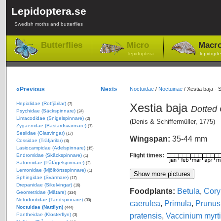
Lepidoptera.se
Swedish moths and butterflies
Butterflies
Micro
Macr
-lepidoptera
-lepidopte
«Previous
Next»
Noctuidae
/
Noctuinae
/
Xestia baja - 
Hepialidae (Rotfjärilar)
Xestia baja
(7)
Dotted 
Psychidae (Säckspinnare)
(24)
Limacodidae (Snigelspinnare)
(2)
(Denis & Schiffermüller, 1775)
Zygaenidae (Bastardsvärmare)
(7)
Sesiidae (Glasvingar)
(17)
Wingspan:
35-44 mm
Cossidae (Träfjärilar)
(4)
Lasiocampidae (Ädelspinnare)
(15)
Flight times:
Endromidae (Skäckspinnare)
(1)
Saturniidae (Påfågelspinnare)
(2)
Lemonidae (Mjölkörtsspinnare)
(1)
Sphingidae (Svärmare)
(17)
Drepanidae (Sikelvingar)
(16)
Foodplants:
Betula
,
Cory
Geometridae (Mätare)
(334)
Notodontidae (Tandspinnare)
(30)
caerulea
,
Primula
,
Prunus
Noctuidae (Nattflyn)
(444)
pratensis
,
Vaccinium myrti
Pantheidae (Klosterflyn)
(3)