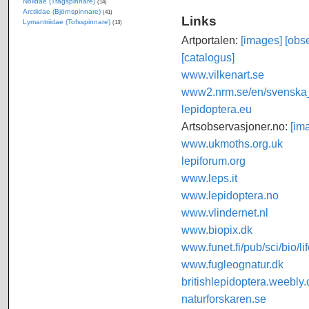
Nolidae (Trågspinnare)
(14)
Arctiidae (Björnspinnare)
(41)
Links
Lymantriidae (Tofsspinnare)
(13)
Artportalen:
[images]
[obse
[catalogus]
www.vilkenart.se
www2.nrm.se/en/svenska_f
lepidoptera.eu
Artsobservasjoner.no:
[im
www.ukmoths.org.uk
lepiforum.org
www.leps.it
www.lepidoptera.no
www.vlindernet.nl
www.biopix.dk
www.funet.fi/pub/sci/bio/li
www.fugleognatur.dk
britishlepidoptera.weebly
naturforskaren.se