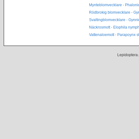
Mynteblomvecklare - Phalon
Rödbrokig blomvecklare - G
Svaltingblomvecklare - Gynn
Näckrosmott - Elophila nymp
Vattenaloemott - Parapoynx st
Lepidoptera