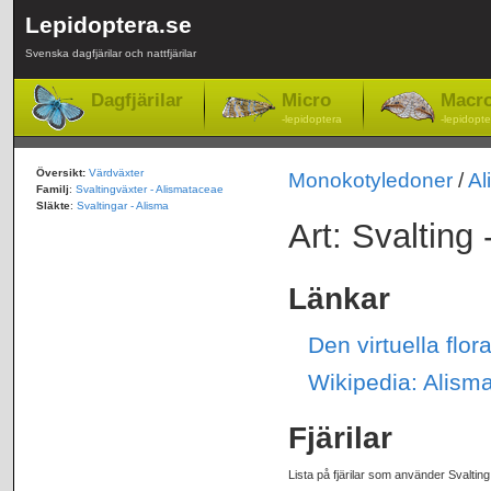
Lepidoptera.se
Svenska dagfjärilar och nattfjärilar
Dagfjärilar
Micro
Macr
-lepidoptera
-lepidopte
Översikt:
Värdväxter
Monokotyledoner
/
Al
Familj
:
Svaltingväxter - Alismataceae
Släkte
:
Svaltingar - Alisma
Art: Svalting
Länkar
Den virtuella flo
Wikipedia: Alism
Fjärilar
Lista på fjärilar som använder Svaltin