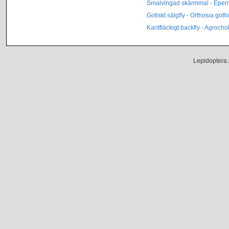
Smalvingad skärmmal - Eperm
Gotiskt sälgfly - Orthosia goth
Kantfläckigt backfly - Agrochol
Lepidoptera