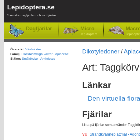
Lepidoptera.se
Svenska dagfjärilar och nattfjärilar
Dagfjärilar
Micro
Macr
-lepidoptera
-lepidopte
Översikt:
Värdväxter
Dikotyledoner
/
Apiac
Familj
:
Flockblommiga växter - Apiaceae
Släkte
:
Småkörvlar - Anthriscus
Art: Taggkörv
Länkar
Den virtuella flor
Fjärilar
Lista på fjärilar som använder Taggkör
VU
Strandkvanneplattmal - Agono