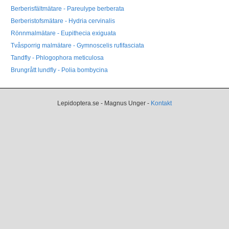
Berberisfältmätare - Pareulype berberata
Berberistofsmätare - Hydria cervinalis
Rönnmalmätare - Eupithecia exiguata
Tvåsporrig malmätare - Gymnoscelis rufifasciata
Tandfly - Phlogophora meticulosa
Brungrått lundfly - Polia bombycina
Lepidoptera.se - Magnus Unger -
Kontakt