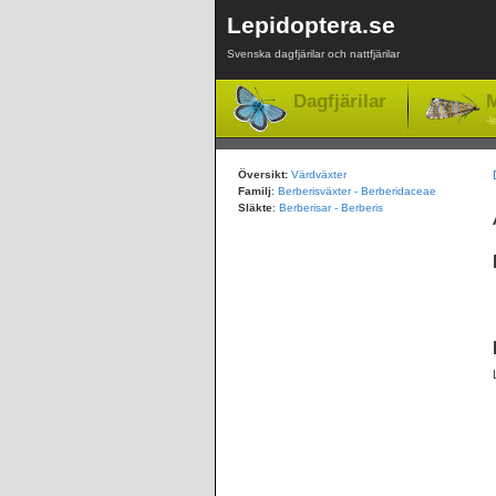
Lepidoptera.se
Svenska dagfjärilar och nattfjärilar
Dagfjärilar
M
-l
Översikt:
Värdväxter
Familj
:
Berberisväxter - Berberidaceae
Släkte
:
Berberisar - Berberis