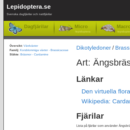
Lepidoptera.se
Svenska dagfjärilar och nattfjärilar
Dagfjärilar
Micro
Macr
-lepidoptera
-lepidopte
Översikt:
Värdväxter
Dikotyledoner
/
Brass
Familj
:
Korsblommiga växter - Brassicaceae
Släkte
:
Bräsmor - Cardamine
Art: Ängsbrä
Länkar
Den virtuella flo
Wikipedia: Carda
Fjärilar
Lista på fjärilar som använder Ängsbr