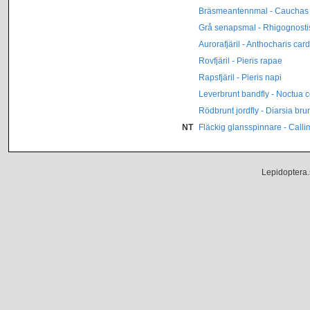
Bräsmeantennmal - Cauchas r
Grå senapsmal - Rhigognostis
Aurorafjäril - Anthocharis ca
Rovfjäril - Pieris rapae
Rapsfjäril - Pieris napi
Leverbrunt bandfly - Noctua
Rödbrunt jordfly - Diarsia br
NT
Fläckig glansspinnare - Call
Lepidoptera