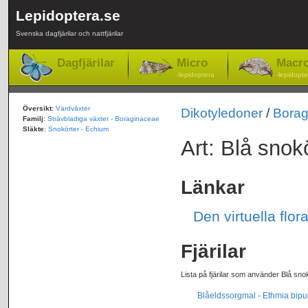
Lepidoptera.se
Svenska dagfjärilar och nattfjärilar
Dagfjärilar
Micro
Macr
-lepidoptera
-lepidopte
Översikt:
Värdväxter
Dikotyledoner
/
Borag
Familj
:
Strävbladiga växter - Boraginaceae
Släkte
:
Snokörter - Echium
Art: Blå snok
Länkar
Den virtuella flo
Fjärilar
Lista på fjärilar som använder Blå sno
Blåeldssorgmal - Ethmia bipu