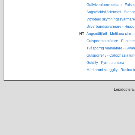
Gullviveblomvecklare - Falseu
Ängsväddsfjädermott - Stenopt
Vitribbad skymningssvärmare 
Silverbandssvärmare - Hippot
NT
Ängsnätfjäril - Melitaea cinxia
Gulsporrmalmätare - Eupitheci
Tvåsporrig malmätare - Gymnos
Gulsporrefly - Calophasia lun
Guldfly - Pyrrhia umbra
Mörkbrunt skuggfly - Rusina f
Lepidoptera