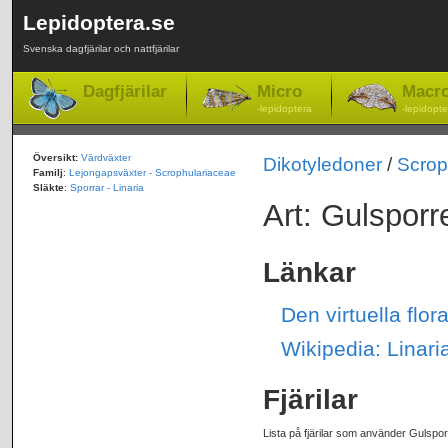
Lepidoptera.se
Svenska dagfjärilar och nattfjärilar
Dagfjärilar
Micro
Macr
-lepidoptera
-lepidopte
Översikt:
Värdväxter
Dikotyledoner
/
Scrop
Familj
:
Lejongapsväxter - Scrophulariaceae
Släkte
:
Sporrar - Linaria
Art: Gulsporre
Länkar
Den virtuella flor
Wikipedia: Linari
Fjärilar
Lista på fjärilar som använder Gulspor