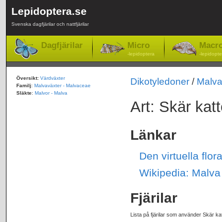
Lepidoptera.se
Svenska dagfjärilar och nattfjärilar
Dagfjärilar
Micro
Macr
-lepidoptera
-lepidopte
Översikt:
Värdväxter
Dikotyledoner
/
Malv
Familj
:
Malvaväxter - Malvaceae
Släkte
:
Malvor - Malva
Art: Skär kat
Länkar
Den virtuella flor
Wikipedia: Malva
Fjärilar
Lista på fjärilar som använder Skär ka