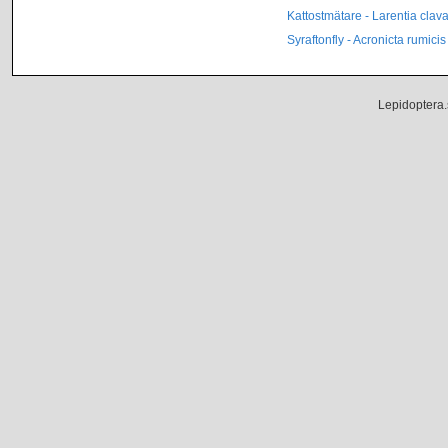
Kattostmätare - Larentia clava
Syraftonfly - Acronicta rumicis
Lepidoptera