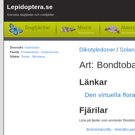
Lepidoptera.se
Svenska dagfjärilar och nattfjärilar
Dagfjärilar
Micro
Macr
-lepidoptera
-lepidopte
Översikt:
Värdväxter
Dikotyledoner
/
Sola
Familj
:
Potatisväxter - Solanaceae
Släkte
:
Tobak - Nicotiana
Art: Bondtoba
Länkar
Den virtuella flo
Fjärilar
Lista på fjärilar som använder Bondto
Bolmörtsknölfly - Heliothis pel