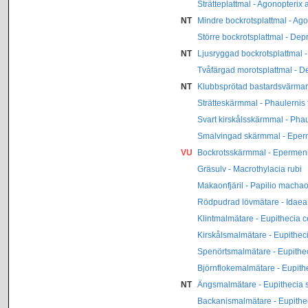
Strätteplattmal - Agonopterix 
NT
Mindre bockrotsplattmal - Ago
Större bockrotsplattmal - Dep
NT
Ljusryggad bockrotsplattmal -
Tvåfärgad morotsplattmal - 
NT
Klubbsprötad bastardsvärmar
Strätteskärmmal - Phaulernis f
Svart kirskålsskärmmal - Phau
Smalvingad skärmmal - Eperm
VU
Bockrotsskärmmal - Epermeni
Gräsulv - Macrothylacia rubi
Makaonfjäril - Papilio macha
Rödpudrad lövmätare - Idaea
Klintmalmätare - Eupithecia 
Kirskålsmalmätare - Eupitheci
Spenörtsmalmätare - Eupitheci
Björnflokemalmätare - Eupithe
NT
Ängsmalmätare - Eupithecia
Backanismalmätare - Eupithec