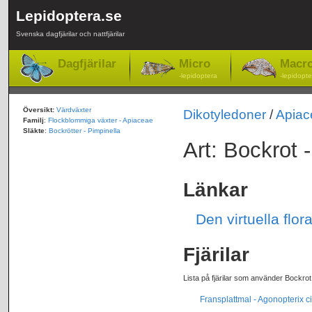
Lepidoptera.se
Svenska dagfjärilar och nattfjärilar
Dagfjärilar
Micro
Macr
-lepidoptera
-lepidopte
Översikt:
Värdväxter
Dikotyledoner
/
Apiac
Familj
:
Flockblommiga växter - Apiaceae
Släkte
:
Bockrötter - Pimpinella
Art: Bockrot 
Länkar
Den virtuella flor
Fjärilar
Lista på fjärilar som använder Bockrot
Fransplattmal - Agonopterix cil