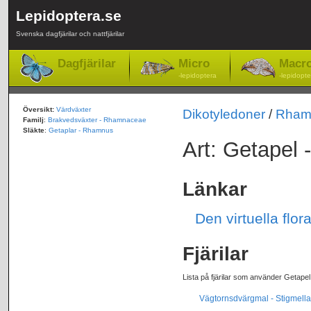
Lepidoptera.se
Svenska dagfjärilar och nattfjärilar
Dagfjärilar
Micro
Macr
-lepidoptera
-lepidopte
Översikt:
Värdväxter
Dikotyledoner
/
Rham
Familj
:
Brakvedsväxter - Rhamnaceae
Släkte
:
Getaplar - Rhamnus
Art: Getapel 
Länkar
Den virtuella flo
Fjärilar
Lista på fjärilar som använder Getapel
Vägtornsdvärgmal - Stigmella 