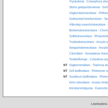
Trysäckmal - Coleophora ahe
Större getapelsbrokmal - Sor
Vägtornbärsvecklare - Phthe
Gulbandad bredvecklare - Spat
Vitbrokig rosenhöstvecklare -
Berberisbredvecklare - Chori
Sotfläcksvecklare - Rhopobo
Trubbsikelvecklare - Ancylis 
Getapelsikelvecklare - Ancyli
Citronfjäril - Gonepteryx rham
Tosteblåvinge - Celastrina ar
NT
Vägtornsmätare - Triphosa du
NT
Grå klaffmätare - Philereme v
NT
Svartbrun klaffmätare - Phile
Grön lobmätare - Acasis viret
Körsbärsrödgump - Euproctis 
Lepidoptera