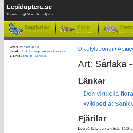
Lepidoptera.se
Svenska dagfjärilar och nattfjärilar
Dagfjärilar
Micro
Macr
-lepidoptera
-lepidopte
Översikt:
Värdväxter
Dikotyledoner
/
Apiac
Familj
:
Flockblommiga växter - Apiaceae
Släkte
:
Sårläkor - Sanicula
Art: Sårläka 
Länkar
Den virtuella flo
Wikipedia: Sanic
Fjärilar
Lista på fjärilar som använder Sårläka