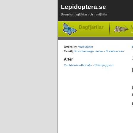
Lepidoptera.se
Svenska dagfjärilar och nattfjärilar
Dagfjärilar
M
-l
Översikt:
Värdväxter
Familj
:
Korsblommiga växter - Brassicaceae
Arter
Cochlearia officinalis - Skörbjuggsört