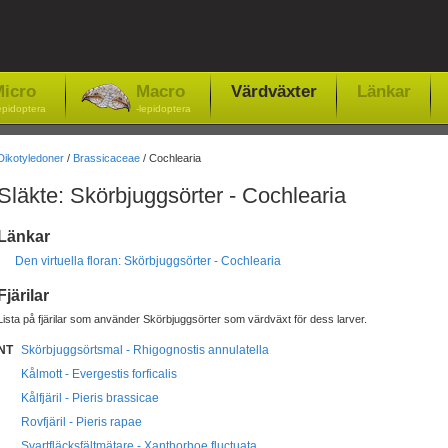
icro
Macro
Värdväxter
Länkar
epidoptera
-lepidoptera
Dikotyledoner
/
Brassicaceae
/ Cochlearia
Släkte: Skörbjuggsörter - Cochlearia
Länkar
Den virtuella floran: Skörbjuggsörter - Cochlearia
Fjärilar
Lista på fjärilar som använder Skörbjuggsörter som värdväxt för dess larver.
NT
Skörbjuggsörtsmal - Rhigognostis annulatella
Kålmott - Evergestis forficalis
Kålfjäril - Pieris brassicae
Rovfjäril - Pieris rapae
Svartfläcksfältmätare - Xanthorhoe fluctuata