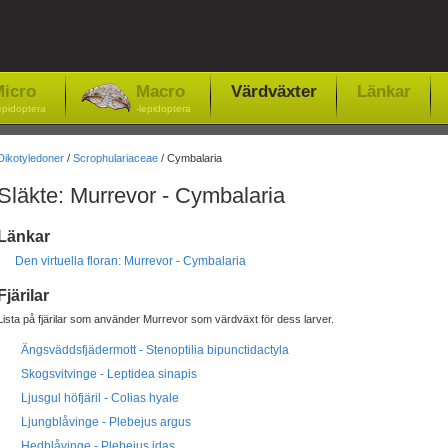
icro
Macro
Värdväxter
Länkar
epidoptera
-lepidoptera
Dikotyledoner
/
Scrophulariaceae
/ Cymbalaria
Släkte: Murrevor - Cymbalaria
Länkar
Den virtuella floran: Murrevor - Cymbalaria
Fjärilar
Lista på fjärilar som använder Murrevor som värdväxt för dess larver.
Ängsväddsfjädermott - Stenoptilia bipunctidactyla
Skogsvitvinge - Leptidea sinapis
Ljusgul höfjäril - Colias hyale
Ljungblåvinge - Plebejus argus
Hedblåvinge - Plebejus idas