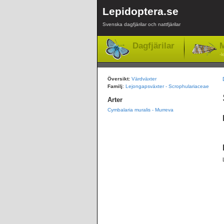
Lepidoptera.se
Svenska dagfjärilar och nattfjärilar
Dagfjärilar
M
-l
Översikt:
Värdväxter
Familj
:
Lejongapsväxter - Scrophulariaceae
Arter
Cymbalaria muralis - Murreva