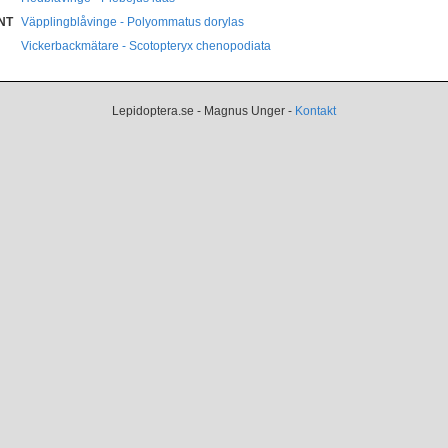
NT
Väpplingblåvinge - Polyommatus dorylas
Vickerbackmätare - Scotopteryx chenopodiata
Lepidoptera.se - Magnus Unger -
Kontakt