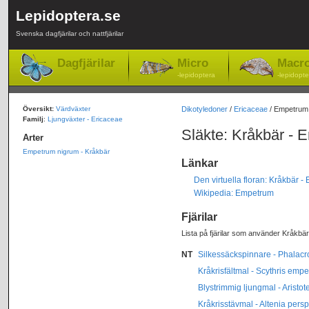
Lepidoptera.se
Svenska dagfjärilar och nattfjärilar
Dagfjärilar
Micro
Macr
-lepidoptera
-lepidopte
Översikt:
Värdväxter
Dikotyledoner
/
Ericaceae
/ Empetrum
Familj
:
Ljungväxter - Ericaceae
Släkte: Kråkbär -
Arter
Empetrum nigrum - Kråkbär
Länkar
Den virtuella floran: Kråkbär 
Wikipedia: Empetrum
Fjärilar
Lista på fjärilar som använder Kråkbär
NT
Silkessäckspinnare - Phalacro
Kråkrisfältmal - Scythris empe
Blystrimmig ljungmal - Aristote
Kråkrisstävmal - Altenia persp