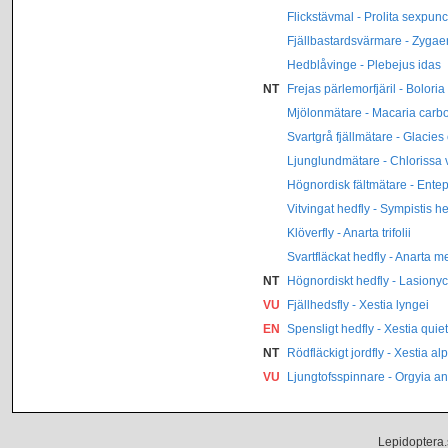
Flickstävmal - Prolita sexpunc
Fjällbastardsvärmare - Zyga
Hedblåvinge - Plebejus idas
NT
Frejas pärlemorfjäril - Boloria 
Mjölonmätare - Macaria carb
Svartgrå fjällmätare - Glacies
Ljunglundmätare - Chlorissa v
Högnordisk fältmätare - Entep
Vitvingat hedfly - Sympistis he
Klöverfly - Anarta trifolii
Svartfläckat hedfly - Anarta 
NT
Högnordiskt hedfly - Lasionyc
VU
Fjällhedsfly - Xestia lyngei
EN
Spensligt hedfly - Xestia quie
NT
Rödfläckigt jordfly - Xestia al
VU
Ljungtofsspinnare - Orgyia an
Lepidoptera