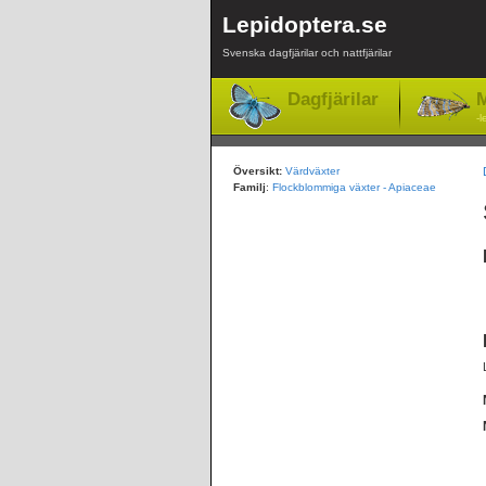
Lepidoptera.se
Svenska dagfjärilar och nattfjärilar
Dagfjärilar
M
-l
Översikt:
Värdväxter
Familj
:
Flockblommiga växter - Apiaceae