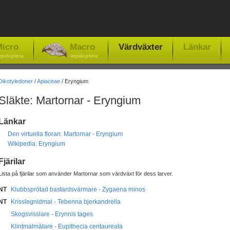
icro
Macro
Värdväxter
Länkar
epidoptera
-lepidoptera
Dikotyledoner
/
Apiaceae
/ Eryngium
Släkte: Martornar - Eryngium
Länkar
Den virtuella floran: Martornar - Eryngium
Wikipedia: Eryngium
Fjärilar
Lista på fjärilar som använder Martornar som värdväxt för dess larver.
NT
Klubbsprötad bastardsvärmare - Zygaena minos
NT
Krisslegnidmal - Tebenna bjerkandrella
Skogsvisslare - Erynnis tages
Klintmalmätare - Eupithecia centaureata