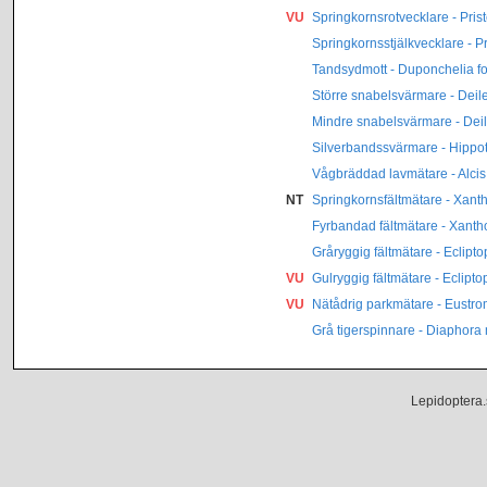
VU
Springkornsrotvecklare - Pri
Springkornsstjälkvecklare - P
Tandsydmott - Duponchelia fo
Större snabelsvärmare - Deil
Mindre snabelsvärmare - Deil
Silverbandssvärmare - Hippot
Vågbräddad lavmätare - Alci
NT
Springkornsfältmätare - Xanth
Fyrbandad fältmätare - Xanth
Gråryggig fältmätare - Eclipto
VU
Gulryggig fältmätare - Eclipto
VU
Nätådrig parkmätare - Eustrom
Grå tigerspinnare - Diaphora
Lepidoptera