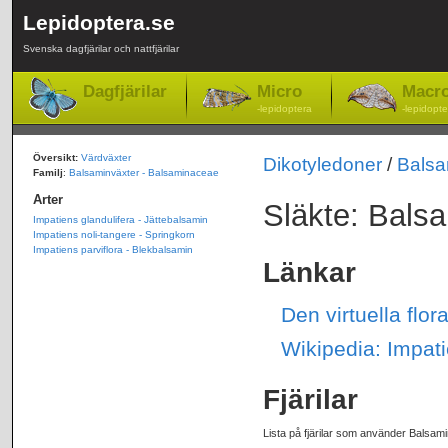
Lepidoptera.se
Svenska dagfjärilar och nattfjärilar
Dagfjärilar
Micro
Macr
-lepidoptera
-lepidopte
Översikt:
Värdväxter
Dikotyledoner
/
Bals
Familj
:
Balsaminväxter - Balsaminaceae
Arter
Släkte: Balsa
Impatiens glandulifera - Jättebalsamin
Impatiens noli-tangere - Springkorn
Impatiens parviflora - Blekbalsamin
Länkar
Den virtuella flo
Wikipedia: Impat
Fjärilar
Lista på fjärilar som använder Balsami