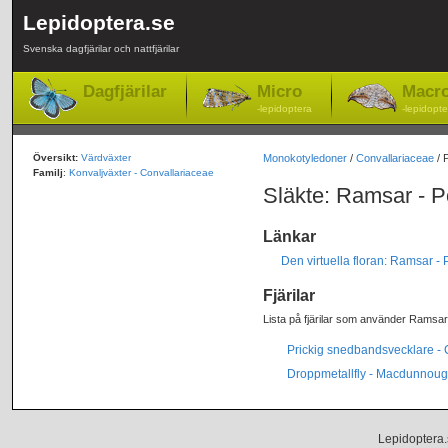
Lepidoptera.se
Svenska dagfjärilar och nattfjärilar
Dagfjärilar
Micro
Macr
-lepidoptera
-lepidopte
Översikt:
Värdväxter
Monokotyledoner
/
Convallariaceae
/ 
Familj
:
Konvaljväxter - Convallariaceae
Släkte: Ramsar - 
Länkar
Den virtuella floran: Ramsar -
Fjärilar
Lista på fjärilar som använder Ramsar
Prickig snedbandsvecklare -
Droppmetallfly - Macdunnoug
Lepidoptera