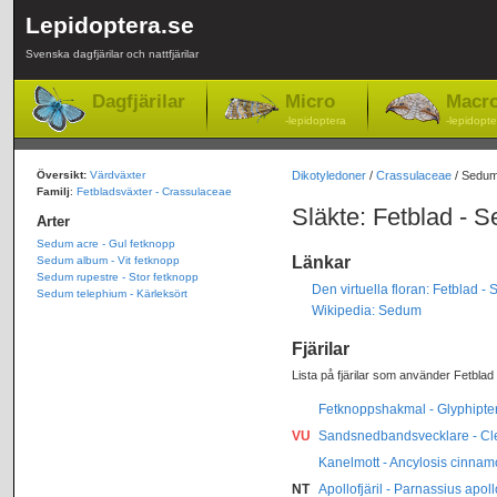
Lepidoptera.se
Svenska dagfjärilar och nattfjärilar
Dagfjärilar
Micro
Macr
-lepidoptera
-lepidopte
Översikt:
Värdväxter
Dikotyledoner
/
Crassulaceae
/ Sedu
Familj
:
Fetbladsväxter - Crassulaceae
Släkte: Fetblad - 
Arter
Sedum acre - Gul fetknopp
Länkar
Sedum album - Vit fetknopp
Sedum rupestre - Stor fetknopp
Den virtuella floran: Fetblad -
Sedum telephium - Kärleksört
Wikipedia: Sedum
Fjärilar
Lista på fjärilar som använder Fetblad
Fetknoppshakmal - Glyphipteri
VU
Sandsnedbandsvecklare - Cle
Kanelmott - Ancylosis cinna
NT
Apollofjäril - Parnassius apoll