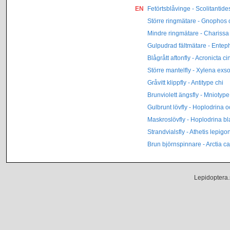
EN
Fetörtsblåvinge - Scolitantide
Större ringmätare - Gnophos 
Mindre ringmätare - Charissa
Gulpudrad fältmätare - Entephr
Blågrått aftonfly - Acronicta c
Större mantelfly - Xylena exso
Gråvitt klippfly - Antitype chi
Brunviolett ängsfly - Mniotype
Gulbrunt lövfly - Hoplodrina 
Maskroslövfly - Hoplodrina b
Strandvialsfly - Athetis lepigo
Brun björnspinnare - Arctia ca
Lepidoptera