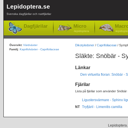
Lepidoptera.se
Svenska dagfjärilar och nattfjärilar
Dagfjärilar
Micro
Macr
-lepidoptera
-lepidopte
Översikt:
Värdväxter
Dikotyledoner
/
Caprifoliaceae
/ Symph
Familj
:
Kaprifolväxter - Caprifoliaceae
Släkte: Snöbär - S
Länkar
Den virtuella floran: Snöbär -
Fjärilar
Lista på fjärilar som använder Snöbär 
Ligustersvärmare - Sphinx ligu
NT
Tryfjäril - Limenitis camilla
Lepidoptera