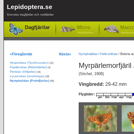
Lepidoptera.se
Svenska dagfjärilar och nattfjärilar
Dagfjärilar
Micro
Macr
-lepidoptera
-lepidopte
«Föregående
Nästa»
Nymphalidae
/
Heliconiinae
/
Boloria aq
Hesperiidae (Tjockhuvuden)
Myrpärlemorfjäril
(12)
Papilionidae (Riddarfjärilar)
(4)
Pieridae (Vitfjärilar)
(14)
(Stichel, 1908)
Lycaenidae (Juvelvingar)
(32)
Nymphalidae (Praktfjärilar)
(60)
Vingbredd:
29-42 mm
Flygtider: