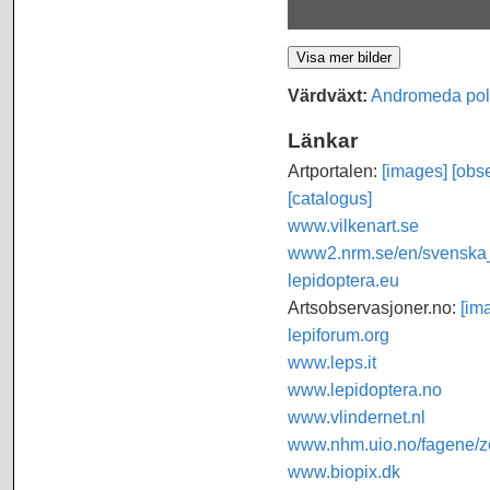
Värdväxt:
Andromeda poli
Länkar
Artportalen:
[images]
[obse
[catalogus]
www.vilkenart.se
www2.nrm.se/en/svenska_f
lepidoptera.eu
Artsobservasjoner.no:
[im
lepiforum.org
www.leps.it
www.lepidoptera.no
www.vlindernet.nl
www.nhm.uio.no/fagene/zo
www.biopix.dk