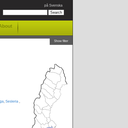
på Svenska
About
Show filter
aga
,
Sesleria
,