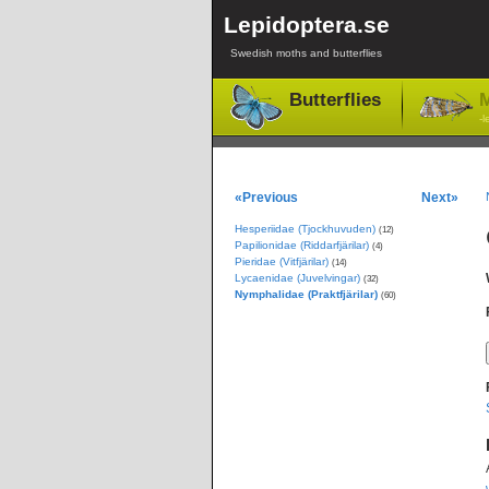
Lepidoptera.se
Swedish moths and butterflies
Butterflies
M
-l
«Previous
Next»
Hesperiidae (Tjockhuvuden)
(12)
Papilionidae (Riddarfjärilar)
(4)
Pieridae (Vitfjärilar)
(14)
Lycaenidae (Juvelvingar)
(32)
Nymphalidae (Praktfjärilar)
(60)