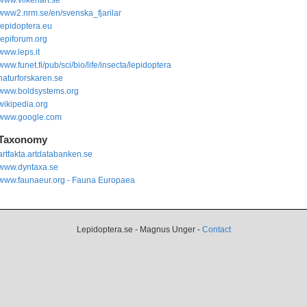
www2.nrm.se/en/svenska_fjarilar
lepidoptera.eu
lepiforum.org
www.leps.it
www.funet.fi/pub/sci/bio/life/insecta/lepidoptera
naturforskaren.se
www.boldsystems.org
wikipedia.org
www.google.com
Taxonomy
artfakta.artdatabanken.se
www.dyntaxa.se
www.faunaeur.org - Fauna Europaea
Lepidoptera.se - Magnus Unger -
Contact