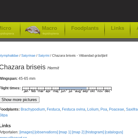
icro
Macro
Foodplants
Links
epidoptera
-lepidoptera
Nymphalidae
/
Satyrinae
/
Satyrini
/
Chazara briseis - Vitbandad gräsfjäril
Chazara briseis
Hermit
Wingspan:
45-65 mm
Flight times:
Foodplants:
Brachypodium
,
Festuca
,
Festuca ovina
,
Lolium
,
Poa
,
Poaceae
,
Saxifr
Stipa
Links
Artportalen:
[images]
[observations]
[map 1]
[map 2]
[histogram]
[catalogus]
www.vilkenart.se