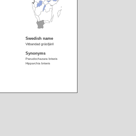
Swedish name
Vitbandad gräsfjäril
Synonyms
Pseudochazara briseis
Hipparchia briseis