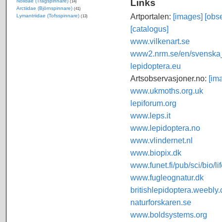
Links
Nolidae (Trågspinnare)
(14)
Arctiidae (Björnspinnare)
(41)
Artportalen:
[images]
[obse
Lymantriidae (Tofsspinnare)
(13)
[catalogus]
www.vilkenart.se
www2.nrm.se/en/svenska_f
lepidoptera.eu
Artsobservasjoner.no:
[im
www.ukmoths.org.uk
lepiforum.org
www.leps.it
www.lepidoptera.no
www.vlindernet.nl
www.biopix.dk
www.funet.fi/pub/sci/bio/li
www.fugleognatur.dk
britishlepidoptera.weebly
naturforskaren.se
www.boldsystems.org