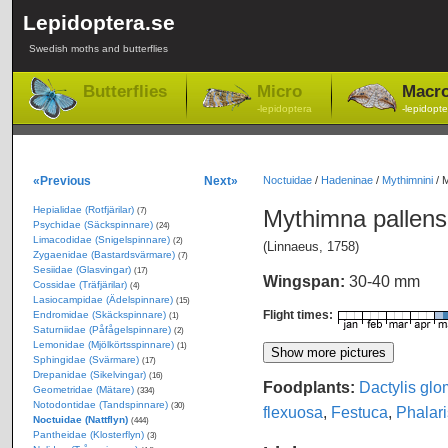
Lepidoptera.se
Swedish moths and butterflies
Butterflies
Micro
Macr
-lepidoptera
-lepidopte
«Previous
Next»
Noctuidae
/
Hadeninae
/
Mythimnini
/
M
Hepialidae (Rotfjärilar)
Mythimna pallen
(7)
Psychidae (Säckspinnare)
(24)
Limacodidae (Snigelspinnare)
(2)
(Linnaeus, 1758)
Zygaenidae (Bastardsvärmare)
(7)
Sesiidae (Glasvingar)
(17)
Wingspan:
30-40 mm
Cossidae (Träfjärilar)
(4)
Lasiocampidae (Ädelspinnare)
(15)
Flight times:
Endromidae (Skäckspinnare)
(1)
Saturniidae (Påfågelspinnare)
(2)
Lemonidae (Mjölkörtsspinnare)
(1)
Sphingidae (Svärmare)
(17)
Drepanidae (Sikelvingar)
(16)
Foodplants:
Dactylis glo
Geometridae (Mätare)
(334)
Notodontidae (Tandspinnare)
(30)
flexuosa
,
Festuca
,
Phalar
Noctuidae (Nattflyn)
(444)
Pantheidae (Klosterflyn)
(3)