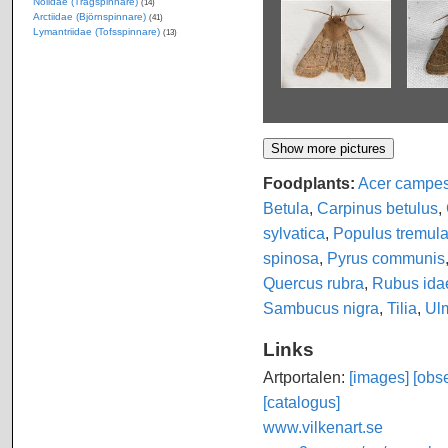
Nolidae (Trågspinnare)
(14)
Arctiidae (Björnspinnare)
(41)
Lymantriidae (Tofsspinnare)
(13)
Foodplants:
Acer campes
Betula
,
Carpinus betulus
,
sylvatica
,
Populus tremul
spinosa
,
Pyrus communis
Quercus rubra
,
Rubus ida
Sambucus nigra
,
Tilia
,
Ul
Links
Artportalen:
[images]
[obse
[catalogus]
www.vilkenart.se