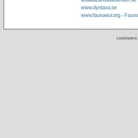
www.dyntaxa.se
www.faunaeur.org - Faun
Lepidoptera