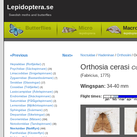
Lepidoptera.se
Swedish moths and butterflies
Butterflies
Micro
Macr
-lepidoptera
-lepidopte
«Previous
Next»
Noctuidae
/
Hadeninae
/
Orthosiini
/
Or
Hepialidae (Rotfjärilar)
Orthosia cerasi
(7)
C
Psychidae (Säckspinnare)
(24)
Limacodidae (Snigelspinnare)
(2)
(Fabricius, 1775)
Zygaenidae (Bastardsvärmare)
(7)
Sesiidae (Glasvingar)
(17)
Wingspan:
34-40 mm
Cossidae (Träfjärilar)
(4)
Lasiocampidae (Ädelspinnare)
(15)
Flight times:
Endromidae (Skäckspinnare)
(1)
Saturniidae (Påfågelspinnare)
(2)
Lemonidae (Mjölkörtsspinnare)
(1)
Sphingidae (Svärmare)
(17)
Drepanidae (Sikelvingar)
(16)
Geometridae (Mätare)
(334)
Notodontidae (Tandspinnare)
(30)
Noctuidae (Nattflyn)
(444)
Pantheidae (Klosterflyn)
(3)