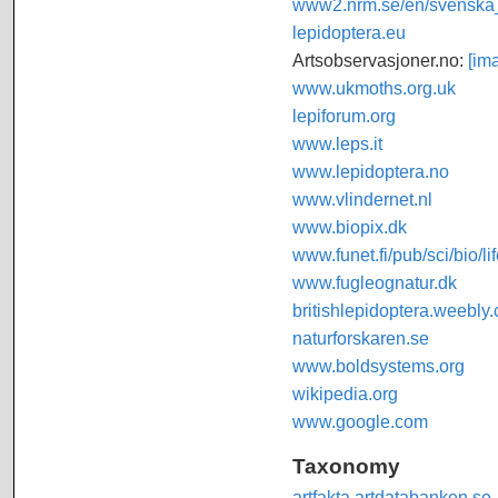
www2.nrm.se/en/svenska_f
lepidoptera.eu
Artsobservasjoner.no:
[im
www.ukmoths.org.uk
lepiforum.org
www.leps.it
www.lepidoptera.no
www.vlindernet.nl
www.biopix.dk
www.funet.fi/pub/sci/bio/li
www.fugleognatur.dk
britishlepidoptera.weebly
naturforskaren.se
www.boldsystems.org
wikipedia.org
www.google.com
Taxonomy
artfakta.artdatabanken.se