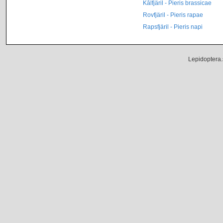
Kålfjäril - Pieris brassicae
Rovfjäril - Pieris rapae
Rapsfjäril - Pieris napi
Lepidoptera