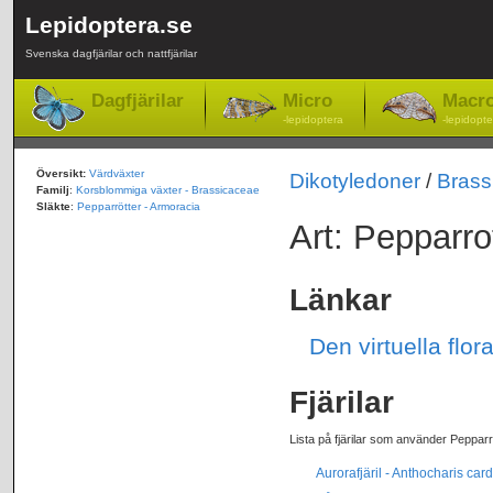
Lepidoptera.se
Svenska dagfjärilar och nattfjärilar
Dagfjärilar
Micro
Macr
-lepidoptera
-lepidopte
Översikt:
Värdväxter
Dikotyledoner
/
Brass
Familj
:
Korsblommiga växter - Brassicaceae
Släkte
:
Pepparrötter - Armoracia
Art: Pepparro
Länkar
Den virtuella flo
Fjärilar
Lista på fjärilar som använder Pepparr
Aurorafjäril - Anthocharis ca