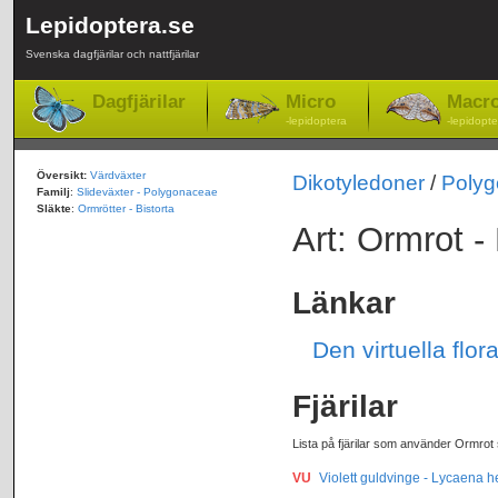
Lepidoptera.se
Svenska dagfjärilar och nattfjärilar
Dagfjärilar
Micro
Macr
-lepidoptera
-lepidopte
Översikt:
Värdväxter
Dikotyledoner
/
Poly
Familj
:
Slideväxter - Polygonaceae
Släkte
:
Ormrötter - Bistorta
Art: Ormrot - 
Länkar
Den virtuella flor
Fjärilar
Lista på fjärilar som använder Ormrot 
VU
Violett guldvinge - Lycaena h