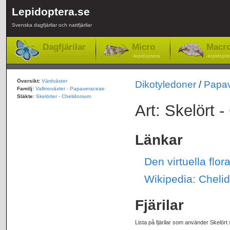
Lepidoptera.se
Svenska dagfjärilar och nattfjärilar
Dagfjärilar
Micro
Macr
-lepidoptera
-lepidopte
Översikt:
Värdväxter
Dikotyledoner
/
Papa
Familj
:
Vallmoväxter - Papaveraceae
Släkte
:
Skelörter - Chelidonium
Art: Skelört 
Länkar
Den virtuella flo
Wikipedia: Cheli
Fjärilar
Lista på fjärilar som använder Skelört