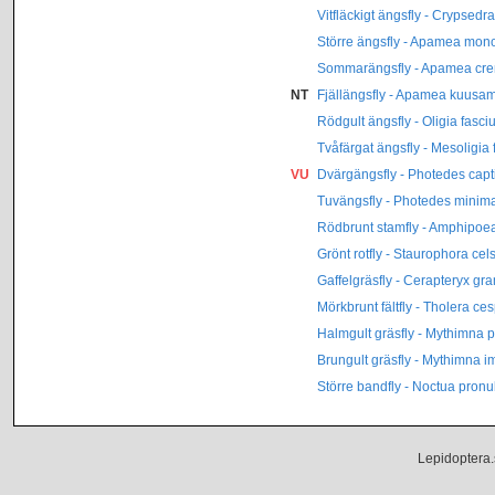
Vitfläckigt ängsfly - Crypse
Större ängsfly - Apamea mon
Sommarängsfly - Apamea cre
NT
Fjällängsfly - Apamea kuusa
Rödgult ängsfly - Oligia fasci
Tvåfärgat ängsfly - Mesoligia
VU
Dvärgängsfly - Photedes capt
Tuvängsfly - Photedes minim
Rödbrunt stamfly - Amphipoe
Grönt rotfly - Staurophora cel
Gaffelgräsfly - Cerapteryx gra
Mörkbrunt fältfly - Tholera ces
Halmgult gräsfly - Mythimna p
Brungult gräsfly - Mythimna 
Större bandfly - Noctua pron
Lepidoptera