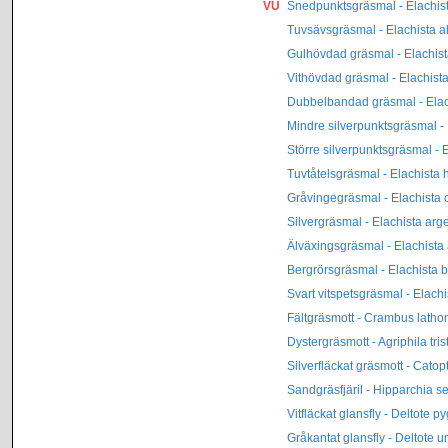
VU
Snedpunktsgräsmal - Elachist
Tuvsävsgräsmal - Elachista al
Gulhövdad gräsmal - Elachist
Vithövdad gräsmal - Elachista 
Dubbelbandad gräsmal - Elach
Mindre silverpunktsgräsmal - 
Större silverpunktsgräsmal - E
Tuvtåtelsgräsmal - Elachista 
Gråvingegräsmal - Elachista
Silvergräsmal - Elachista arge
Älväxingsgräsmal - Elachista 
Bergrörsgräsmal - Elachista b
Svart vitspetsgräsmal - Elachi
Fältgräsmott - Crambus lathon
Dystergräsmott - Agriphila tris
Silverfläckat gräsmott - Catopt
Sandgräsfjäril - Hipparchia 
Vitfläckat glansfly - Deltote p
Gråkantat glansfly - Deltote u