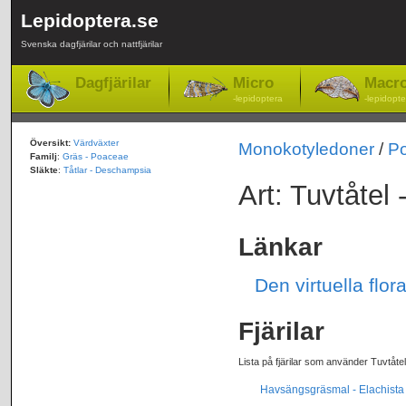
Lepidoptera.se
Svenska dagfjärilar och nattfjärilar
Dagfjärilar
Micro
Macr
-lepidoptera
-lepidopte
Översikt:
Värdväxter
Monokotyledoner
/
P
Familj
:
Gräs - Poaceae
Släkte
:
Tåtlar - Deschampsia
Art: Tuvtåtel
Länkar
Den virtuella flo
Fjärilar
Lista på fjärilar som använder Tuvtåte
Havsängsgräsmal - Elachista s