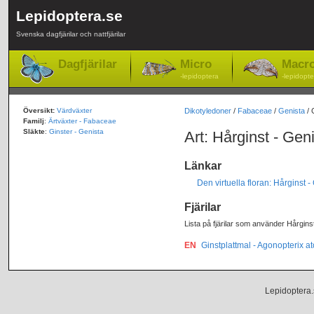
Lepidoptera.se
Svenska dagfjärilar och nattfjärilar
Dagfjärilar
Micro
Macr
-lepidoptera
-lepidopte
Översikt:
Värdväxter
Dikotyledoner
/
Fabaceae
/
Genista
/ 
Familj
:
Ärtväxter - Fabaceae
Släkte
:
Ginster - Genista
Art: Hårginst - Geni
Länkar
Den virtuella floran: Hårginst -
Fjärilar
Lista på fjärilar som använder Hårgins
EN
Ginstplattmal - Agonopterix a
Lepidoptera