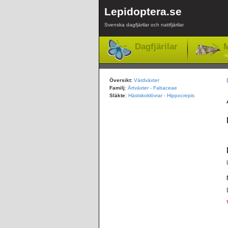
Lepidoptera.se
Svenska dagfjärilar och nattfjärilar
Dagfjärilar
M
-l
Översikt:
Värdväxter
Familj
:
Ärtväxter - Fabaceae
Släkte
:
Hästskoklövrar - Hippocrepis