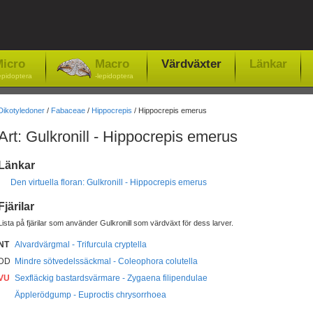
icro
Macro
Värdväxter
Länkar
epidoptera
-lepidoptera
Dikotyledoner
/
Fabaceae
/
Hippocrepis
/ Hippocrepis emerus
Art: Gulkronill - Hippocrepis emerus
Länkar
Den virtuella floran: Gulkronill - Hippocrepis emerus
Fjärilar
Lista på fjärilar som använder Gulkronill som värdväxt för dess larver.
NT
Alvardvärgmal - Trifurcula cryptella
DD
Mindre sötvedelssäckmal - Coleophora colutella
VU
Sexfläckig bastardsvärmare - Zygaena filipendulae
Äpplerödgump - Euproctis chrysorrhoea